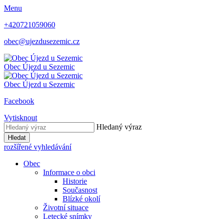
Menu
+420721059060
obec@ujezdusezemic.cz
Obec
Újezd u Sezemic
Obec
Újezd u Sezemic
Facebook
Vytisknout
Hledaný výraz
Hledat
rozšířené vyhledávání
Obec
Informace o obci
Historie
Současnost
Blízké okolí
Životní situace
Letecké snímky