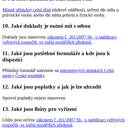
Místně příslušný celní úřad
(daňové oddělení), určený dle sídla u
právnické osoby anebo dle místa pobytu u fyzické osoby.
10. Jaké doklady je nutné mít s sebou
Doklady jsou stanoveny
zákonem č. 261/2007 Sb., o stabilizaci
veřejných rozpočtů, ve znění pozdějších předpisů
.
11. Jaké jsou potřebné formuláře a kde jsou k
dispozici
Příslušný formulář naleznete na
internetových stránkách Celní
správy České republiky
.
12. Jaké jsou poplatky a jak je lze uhradit
Správní poplatky nejsou stanoveny.
13. Jaké jsou lhůty pro vyřízení
Lhůty jsou určeny
zákonem č. 261/2007 Sb., o stabilizaci veřejných
rozpočtů, ve znění pozdějších předpisů
.