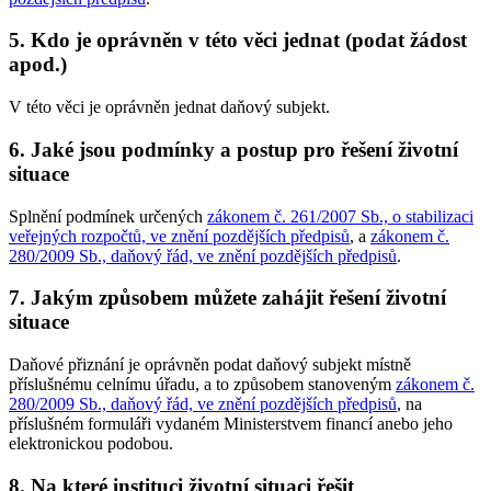
5. Kdo je oprávněn v této věci jednat (podat žádost
apod.)
V této věci je oprávněn jednat daňový subjekt.
6. Jaké jsou podmínky a postup pro řešení životní
situace
Splnění podmínek určených
zákonem č. 261/2007 Sb., o stabilizaci
veřejných rozpočtů, ve znění pozdějších předpisů
, a
zákonem č.
280/2009 Sb., daňový řád, ve znění pozdějších předpisů
.
7. Jakým způsobem můžete zahájit řešení životní
situace
Daňové přiznání je oprávněn podat daňový subjekt místně
příslušnému celnímu úřadu, a to způsobem stanoveným
zákonem č.
280/2009 Sb., daňový řád, ve znění pozdějších předpisů
, na
příslušném formuláři vydaném Ministerstvem financí anebo jeho
elektronickou podobou.
8. Na které instituci životní situaci řešit