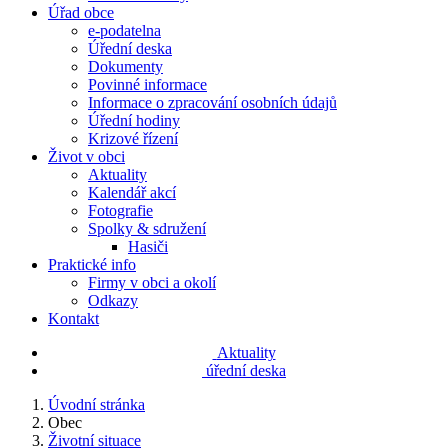
Úřad obce
e-podatelna
Úřední deska
Dokumenty
Povinné informace
Informace o zpracování osobních údajů
Úřední hodiny
Krizové řízení
Život v obci
Aktuality
Kalendář akcí
Fotografie
Spolky & sdružení
Hasiči
Praktické info
Firmy v obci a okolí
Odkazy
Kontakt
Aktuality
úřední deska
Úvodní stránka
Obec
Životní situace