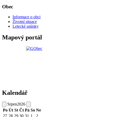
Obec
Informace o obci
Životní situace
Letecké snímky
Mapový portál
Kalendář
Srpen
2026
Po
Út
St
Čt
Pá
So
Ne
27
28
29
30
31
1
2