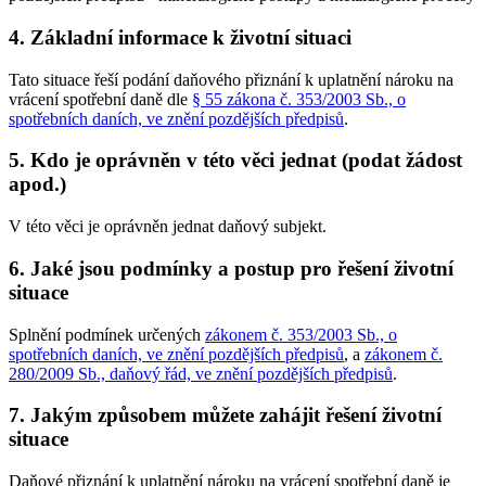
4. Základní informace k životní situaci
Tato situace řeší podání daňového přiznání k uplatnění nároku na
vrácení spotřební daně dle
§ 55 zákona č. 353/2003 Sb., o
spotřebních daních, ve znění pozdějších předpisů
.
5. Kdo je oprávněn v této věci jednat (podat žádost
apod.)
V této věci je oprávněn jednat daňový subjekt.
6. Jaké jsou podmínky a postup pro řešení životní
situace
Splnění podmínek určených
zákonem č. 353/2003 Sb., o
spotřebních daních, ve znění pozdějších předpisů
, a
zákonem č.
280/2009 Sb., daňový řád, ve znění pozdějších předpisů
.
7. Jakým způsobem můžete zahájit řešení životní
situace
Daňové přiznání k uplatnění nároku na vrácení spotřební daně je