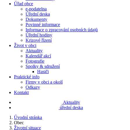
Úřad obce
e-podatelna
Úřední deska
Dokumenty
Povinné informace
Informace o zpracování osobních údajů
Úřední hodiny
Krizové řízení
Život v obci
Aktuality
Kalendář akcí
Fotografie
Spolky & sdružení
Hasiči
Praktické info
Firmy v obci a okolí
Odkazy
Kontakt
Aktuality
úřední deska
Úvodní stránka
Obec
Životní situace