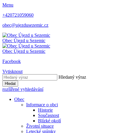
Menu
+420721059060
obec@ujezdusezemic.cz
Obec
Újezd u Sezemic
Obec
Újezd u Sezemic
Facebook
Vytisknout
Hledaný výraz
Hledat
rozšířené vyhledávání
Obec
Informace o obci
Historie
Současnost
Blízké okolí
Životní situace
Letecké snímky