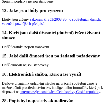
Správní poplatky nejsou stanoveny.
13. Jaké jsou lhůty pro vyřízení
Lhůty jsou určeny
zákonem č. 353/2003 Sb., o spotřebních daních,
ve znění pozdějších předpisů
.
14. Kteří jsou další účastníci (dotčení) řešení životní
situace
Další účastníci nejsou stanoveni.
15. Jaké další činnosti jsou po žadateli požadovány
Další činnosti nejsou stanoveny.
16. Elektronická služba, kterou lze využít
Daňové přiznání k uplatnění nároku na vrácení spotřební daně je
možné učinit prostřednictvím tzv. inteligentního formuláře, který je k
dispozici na
internetových stránkách Celní správy České republiky
.
28. Popis byl naposledy aktualizován