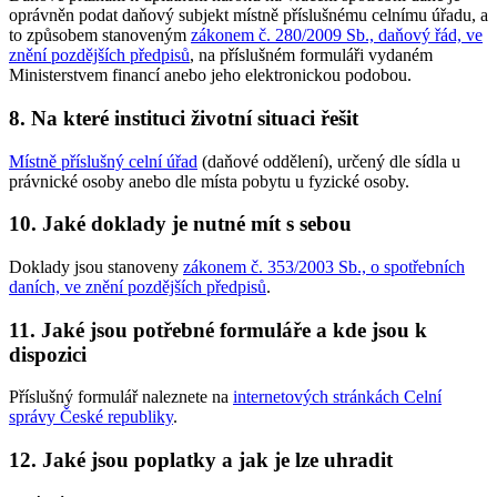
oprávněn podat daňový subjekt místně příslušnému celnímu úřadu, a
to způsobem stanoveným
zákonem č. 280/2009 Sb., daňový řád, ve
znění pozdějších předpisů
, na příslušném formuláři vydaném
Ministerstvem financí anebo jeho elektronickou podobou.
8. Na které instituci životní situaci řešit
Místně příslušný celní úřad
(daňové oddělení), určený dle sídla u
právnické osoby anebo dle místa pobytu u fyzické osoby.
10. Jaké doklady je nutné mít s sebou
Doklady jsou stanoveny
zákonem č. 353/2003 Sb., o spotřebních
daních, ve znění pozdějších předpisů
.
11. Jaké jsou potřebné formuláře a kde jsou k
dispozici
Příslušný formulář naleznete na
internetových stránkách Celní
správy České republiky
.
12. Jaké jsou poplatky a jak je lze uhradit