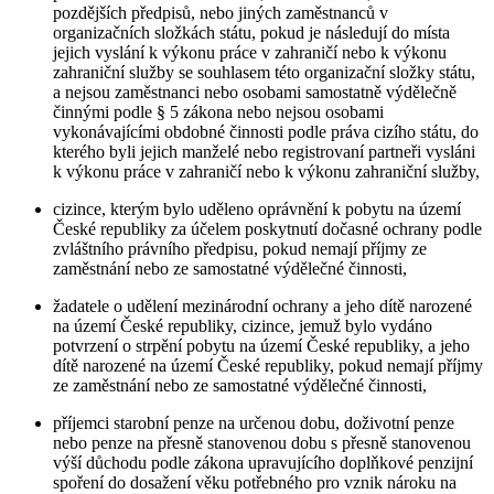
pozdějších předpisů, nebo jiných zaměstnanců v
organizačních složkách státu, pokud je následují do místa
jejich vyslání k výkonu práce v zahraničí nebo k výkonu
zahraniční služby se souhlasem této organizační složky státu,
a nejsou zaměstnanci nebo osobami samostatně výdělečně
činnými podle § 5 zákona nebo nejsou osobami
vykonávajícími obdobné činnosti podle práva cizího státu, do
kterého byli jejich manželé nebo registrovaní partneři vysláni
k výkonu práce v zahraničí nebo k výkonu zahraniční služby,
cizince, kterým bylo uděleno oprávnění k pobytu na území
České republiky za účelem poskytnutí dočasné ochrany podle
zvláštního právního předpisu, pokud nemají příjmy ze
zaměstnání nebo ze samostatné výdělečné činnosti,
žadatele o udělení mezinárodní ochrany a jeho dítě narozené
na území České republiky, cizince, jemuž bylo vydáno
potvrzení o strpění pobytu na území České republiky, a jeho
dítě narozené na území České republiky, pokud nemají příjmy
ze zaměstnání nebo ze samostatné výdělečné činnosti,
příjemci starobní penze na určenou dobu, doživotní penze
nebo penze na přesně stanovenou dobu s přesně stanovenou
výší důchodu podle zákona upravujícího doplňkové penzijní
spoření do dosažení věku potřebného pro vznik nároku na