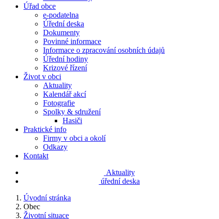
Úřad obce
e-podatelna
Úřední deska
Dokumenty
Povinné informace
Informace o zpracování osobních údajů
Úřední hodiny
Krizové řízení
Život v obci
Aktuality
Kalendář akcí
Fotografie
Spolky & sdružení
Hasiči
Praktické info
Firmy v obci a okolí
Odkazy
Kontakt
Aktuality
úřední deska
Úvodní stránka
Obec
Životní situace