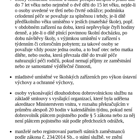
do 7 let věku nebo nejméně o dvě děti do 15 let věku, nejde-li
o osoby uvedené ve třetí nebo čtvrté odrážce; podmínka
celodenní péče se považuje za splněnou i tehdy, je-li dítě
předškolního věku umístěno v jeslích (mateřské škole), popř.
v obdobném zařízení na dobu, která nepřevyšuje čtyři hodiny
denně, a jde-li o dítě plnící povinnou školní docházku, po
dobu návštěvy školy, s výjimkou umístění v zařízení s
týdenním či celoročním pobytem; za takové osoby se
považuje vždy pouze jedna osoba, a to buď otec nebo matka
dítěte, nebo osoba, která převzala dítě do trvalé péče
nahrazující péči rodičů, pokud nemají příjmy ze zaměstnání
nebo ze samostatné výdělečné činnosti,
mladistvé umístěné ve školských zařízeních pro výkon ústavní
výchovy a ochranné výchovy,
osoby vykonávající dlouhodobou dobrovolnickou službu na
základě smlouvy s vysílající organizací, které byla udělena
akreditace Ministerstvem vnitra, v rozsahu překračujícím v
průměru alespoň 20 hodin v kalendářním týdnu, pokud není
dobrovolník plátcem pojistného podle § 5 zákona nebo za něj
není plátcem pojistného stát podle předchozích odrážek,
manželé nebo registrovaní partneři státních zaměstnanců
podle zákona č. 234/2014 Sb., o státní službě, ve znění