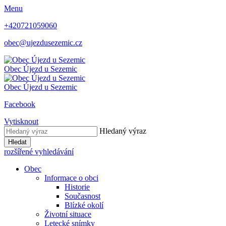
Menu
+420721059060
obec@ujezdusezemic.cz
Obec
Újezd u Sezemic
Obec
Újezd u Sezemic
Facebook
Vytisknout
Hledaný výraz
Hledat
rozšířené vyhledávání
Obec
Informace o obci
Historie
Současnost
Blízké okolí
Životní situace
Letecké snímky