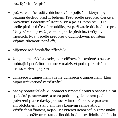
pozdějších předpisů,
poživatele důchodů z důchodového pojištění, kterým byl
přiznán důchod před 1. lednem 1993 podle předpisů České a
Slovenské Federativní Republiky a po 31. prosinci 1992
podle předpisů České republiky; za poživatele důchodu se pro
účely zákona považuje osoba podle předchozí věty i v
měsících, kdy jí podle předpisů o důchodovém pojištění
výplata důchodu nenáleží,
příjemce rodičovského příspěvku,
ženy na mateřské a osoby na rodičovské dovolené a osoby
pobírající peněžitou pomoc v mateřství podle předpisů o
nemocenském pojištění,
uchazeče o zaměstnání včetně uchazečů o zaměstnání, kteří
přijali krátkodobé zaměstnání,
osoby pobírající dávku pomoci v hmotné nouzi a osoby s nimi
společně posuzované, a to za podmínky, že nejsou podle
potvrzení plátce dávky pomoci v hmotné nouzi v pracovním
ani obdobném vztahu ani nevykonávají samostatnou
výdělečnou činnost, nejsou v evidenci uchazečů o zaměstnání
a nejde o poživatele starobního důchodu, invalidního důchodu