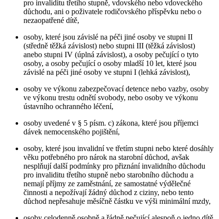
pro invaliditu třetího stupně, vdovského nebo vdoveckého
důchodu, ani o poživatele rodičovského příspěvku nebo o
nezaopatřené dítě,
osoby, které jsou závislé na péči jiné osoby ve stupni II
(středně těžká závislost) nebo stupni III (těžká závislost)
anebo stupni IV (úplná závislost), a osoby pečující o tyto
osoby, a osoby pečující o osoby mladší 10 let, které jsou
závislé na péči jiné osoby ve stupni I (lehká závislost),
osoby ve výkonu zabezpečovací detence nebo vazby, osoby
ve výkonu trestu odnětí svobody, nebo osoby ve výkonu
ústavního ochranného léčení,
osoby uvedené v § 5 písm. c) zákona, které jsou příjemci
dávek nemocenského pojištění,
osoby, které jsou invalidní ve třetím stupni nebo které dosáhly
věku potřebného pro nárok na starobní důchod, avšak
nesplňují další podmínky pro přiznání invalidního důchodu
pro invaliditu třetího stupně nebo starobního důchodu a
nemají příjmy ze zaměstnání, ze samostatné výdělečné
činnosti a nepožívají žádný důchod z ciziny, nebo tento
důchod nepřesahuje měsíčně částku ve výši minimální mzdy,
osoby celodenně osobně a řádně pečující alespoň o jedno dítě