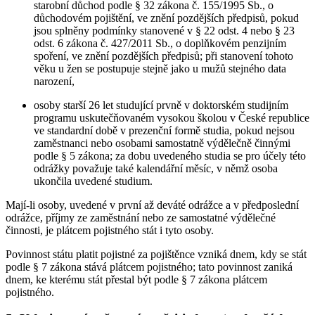
starobní důchod podle § 32 zákona č. 155/1995 Sb., o
důchodovém pojištění, ve znění pozdějších předpisů, pokud
jsou splněny podmínky stanovené v § 22 odst. 4 nebo § 23
odst. 6 zákona č. 427/2011 Sb., o doplňkovém penzijním
spoření, ve znění pozdějších předpisů; při stanovení tohoto
věku u žen se postupuje stejně jako u mužů stejného data
narození,
osoby starší 26 let studující prvně v doktorském studijním
programu uskutečňovaném vysokou školou v České republice
ve standardní době v prezenční formě studia, pokud nejsou
zaměstnanci nebo osobami samostatně výdělečně činnými
podle § 5 zákona; za dobu uvedeného studia se pro účely této
odrážky považuje také kalendářní měsíc, v němž osoba
ukončila uvedené studium.
Mají-li osoby, uvedené v první až deváté odrážce a v předposlední
odrážce, příjmy ze zaměstnání nebo ze samostatné výdělečné
činnosti, je plátcem pojistného stát i tyto osoby.
Povinnost státu platit pojistné za pojištěnce vzniká dnem, kdy se stát
podle § 7 zákona stává plátcem pojistného; tato povinnost zaniká
dnem, ke kterému stát přestal být podle § 7 zákona plátcem
pojistného.