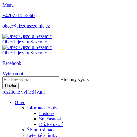
Menu
+420721059060
obec@ujezdusezemic.cz
Obec
Újezd u Sezemic
Obec
Újezd u Sezemic
Facebook
Vytisknout
Hledaný výraz
Hledat
rozšířené vyhledávání
Obec
Informace o obci
Historie
Současnost
Blízké okolí
Životní situace
Letecké snímky