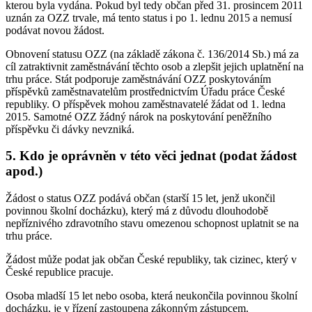
kterou byla vydána. Pokud byl tedy občan před 31. prosincem 2011
uznán za OZZ trvale, má tento status i po 1. lednu 2015 a nemusí
podávat novou žádost.
Obnovení statusu OZZ (na základě zákona č. 136/2014 Sb.) má za
cíl zatraktivnit zaměstnávání těchto osob a zlepšit jejich uplatnění na
trhu práce. Stát podporuje zaměstnávání OZZ poskytováním
příspěvků zaměstnavatelům prostřednictvím Úřadu práce České
republiky. O příspěvek mohou zaměstnavatelé žádat od 1. ledna
2015. Samotné OZZ žádný nárok na poskytování peněžního
příspěvku či dávky nevzniká.
5. Kdo je oprávněn v této věci jednat (podat žádost
apod.)
Žádost o status OZZ podává občan (starší 15 let, jenž ukončil
povinnou školní docházku), který má z důvodu dlouhodobě
nepříznivého zdravotního stavu omezenou schopnost uplatnit se na
trhu práce.
Žádost může podat jak občan České republiky, tak cizinec, který v
České republice pracuje.
Osoba mladší 15 let nebo osoba, která neukončila povinnou školní
docházku, je v řízení zastoupena zákonným zástupcem.