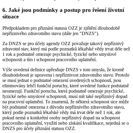
6. Jaké jsou podmínky a postup pro řešení životní
situace
Předpokladem pro přiznání statusu OZZ je zjištění dlouhodobě
nepříznivého zdravotního stavu (dále jen "DNZS").
Za DNZS se pro účely agendy OZZ považuje takový nepříznivý
zdravotní stav, který má podle poznatků lékařské vědy trvat déle než
1 rok a podstatně omezuje psychické, fyzické nebo smyslové
schopnosti a tím i schopnost pracovního uplatnění.
Výše uvedená definice upřesňuje DNZS v tom smyslu, že kromě
dlouhodobosti je upravena i nepříznivost zdravotního stavu. Protože
se musí jednat o podstatné omezení uvedených schopností, jsou
eliminovány lehčí funkční poruchy, které uvedené funkce podstatně
neomezují. Funkční porucha, která podstatně omezuje psychické,
fyzické nebo smyslové schopnosti, musí mít také nepříznivý dopad
na pracovní uplatnění. To znamená, že některá schopnost sice může
být podstatně omezena z důvodu nepříznivého zdravotního stavu,
který podle poznatků lékařské vědy má trvat déle než 1 rok, ale
pokud nemá u konkrétní osoby nepříznivý dopad na schopnost
pracovního uplatnění, využití nebo získání kvalifikace, nejedná se o
DNZS pro účely přiznání statusu OZZ.