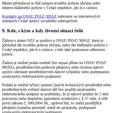
Místní příslušnost se řídí místem trvalého pobytu občana nebo
místem hlášeného pobytu v České republice, jde-li o cizince.
Kontakty na OSSZ/ PSSZ/ MSSZ
naleznete na internetových
stránkách České správy sociálního zabezpečení.
9. Kde, s kým a kdy životní situaci řešit
Žádost o status OZZ se podává u OSSZ/ PSSZ/ MSSZ, která je
příslušná dle trvalého pobytu občana, nebo dle hlášeného pobytu v
České republice, jde-li o cizince, a kde také poskytnou odbornou
pomoc.
Žádost je možné podat osobně (lze sepsat přímo na OSSZ/ PSSZ/
MSSZ), prostřednictvím poštovní přepravy nebo formou datové
zprávy odeslané prostřednictvím datové schránky nebo podepsanou
uznávaným elektronickým podpisem.
Podání je možné učinit i pomocí jiných technických prostředků nebo
prostřednictvím veřejné datové sítě bez použití uznávaného
elektronického podpisu za podmínky, že je takové podání do 5 dnů
potvrzeno nebo doplněno způsobem uvedeným v § 37 odst. 4 větě
první zákona č. 500/2004 Sb., správní řád, ve znění pozdějších
předpisů (zejména písemně, ústně do protokolu, podepsané
uznávaným elektronickým podpisem).