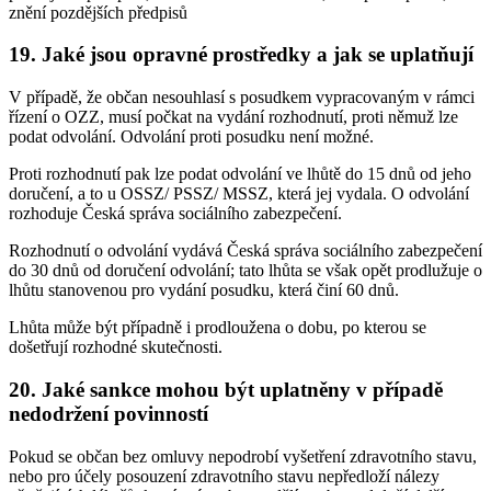
znění pozdějších předpisů
19. Jaké jsou opravné prostředky a jak se uplatňují
V případě, že občan nesouhlasí s posudkem vypracovaným v rámci
řízení o OZZ, musí počkat na vydání rozhodnutí, proti němuž lze
podat odvolání. Odvolání proti posudku není možné.
Proti rozhodnutí pak lze podat odvolání ve lhůtě do 15 dnů od jeho
doručení, a to u OSSZ/ PSSZ/ MSSZ, která jej vydala. O odvolání
rozhoduje Česká správa sociálního zabezpečení.
Rozhodnutí o odvolání vydává Česká správa sociálního zabezpečení
do 30 dnů od doručení odvolání; tato lhůta se však opět prodlužuje o
lhůtu stanovenou pro vydání posudku, která činí 60 dnů.
Lhůta může být případně i prodloužena o dobu, po kterou se
došetřují rozhodné skutečnosti.
20. Jaké sankce mohou být uplatněny v případě
nedodržení povinností
Pokud se občan bez omluvy nepodrobí vyšetření zdravotního stavu,
nebo pro účely posouzení zdravotního stavu nepředloží nálezy