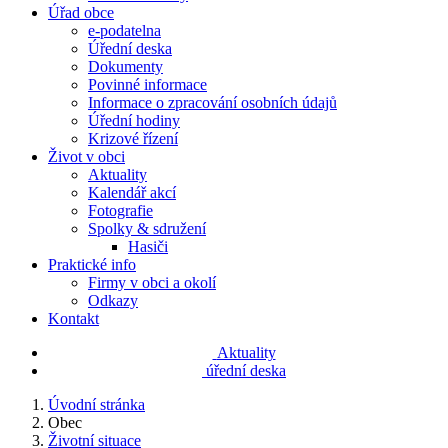
Úřad obce
e-podatelna
Úřední deska
Dokumenty
Povinné informace
Informace o zpracování osobních údajů
Úřední hodiny
Krizové řízení
Život v obci
Aktuality
Kalendář akcí
Fotografie
Spolky & sdružení
Hasiči
Praktické info
Firmy v obci a okolí
Odkazy
Kontakt
Aktuality
úřední deska
Úvodní stránka
Obec
Životní situace