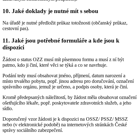
10. Jaké doklady je nutné mít s sebou
Na úřadě je nutné předložit průkaz totožnosti (občanský průkaz,
cestovní pas).
11. Jaké jsou potřebné formuláře a kde jsou k
dispozici
Žádost o status OZZ musí mít písemnou formu a musí z ní být
patrno, kdo ji činí, které věci se týká a co se navrhuje.
Podání tedy musí obsahovat jméno, příjmení, datum narození a
místo trvalého pobytu, popř. jinou adresu pro doručování, označení
správního orgánu, jemuž je určeno, a podpis osoby, která je činí.
Kromě předepsaných náležitostí, by žádost měla obsahovat označení
ošetřujícího lékaře, popř. poskytovatele zdravotních služeb, a jeho
sídlo.
Doporučený vzor žádosti je k dispozici na OSSZ/ PSSZ/ MSSZ
nebo (v elektronické podobě) na internetových stránkách České
správy sociálního zabezpečení.