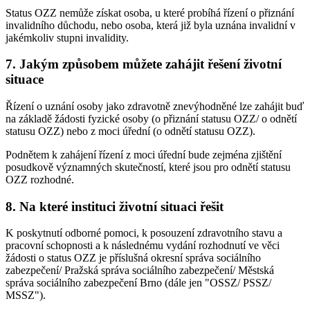
Status OZZ nemůže získat osoba, u které probíhá řízení o přiznání
invalidního důchodu, nebo osoba, která již byla uznána invalidní v
jakémkoliv stupni invalidity.
7. Jakým způsobem můžete zahájit řešení životní
situace
Řízení o uznání osoby jako zdravotně znevýhodněné lze zahájit buď
na základě žádosti fyzické osoby (o přiznání statusu OZZ/ o odnětí
statusu OZZ) nebo z moci úřední (o odnětí statusu OZZ).
Podnětem k zahájení řízení z moci úřední bude zejména zjištění
posudkově významných skutečností, které jsou pro odnětí statusu
OZZ rozhodné.
8. Na které instituci životní situaci řešit
K poskytnutí odborné pomoci, k posouzení zdravotního stavu a
pracovní schopnosti a k následnému vydání rozhodnutí ve věci
žádosti o status OZZ je příslušná okresní správa sociálního
zabezpečení/ Pražská správa sociálního zabezpečení/ Městská
správa sociálního zabezpečení Brno (dále jen "OSSZ/ PSSZ/
MSSZ").