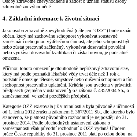
Osoby zdravotně znevýhodněné a žádost o uznání statusu osoby
zdravotně znevýhodněné
4. Základní informace k životní situaci
Jako osoba zdravotně znevýhodněná (dále jen "OZZ") bude uznán
občan, který má zachovánu schopnost vykonávat soustavné
zaměstnání nebo jinou výdělečnou činnost, ale jeho schopnost být
nebo zůstat pracovně začleněný, vykonávat dosavadní povolání
nebo využívat dosavadní kvalifikaci či získat novou, je podstatně
omezena.
Příčinou tohoto omezení je dlouhodobě nepříznivý zdravotní stav,
který má podle poznatků lékařské vědy trvat déle než 1 rok a
podstatně omezuje tělesné, smyslové nebo duševní schopnosti a tím
i schopnost pracovního uplatnění. Kritéria jsou uvedena v právních
předpisech (zejména v ustanovení § 67 zákona č. 435/2004 Sb., o
zaměstnanosti, ve znění pozdějších předpisů).
Kategorie OZZ existovala již v minulosti a byla původně s účinností
od 1. ledna 2012 zrušena zákonem č. 367/2011 Sb., dle kterého bylo
stanoveno, že platnost původního rozhodnutí je nejpozději do 31.
prosince 2014. Podle přechodných ustanovení zákona o
zaměstnanosti však původní rozhodnutí o OZZ vydaná Úřadem
práce České republiky do 31. prosince 2011 platí po celou dobu, na