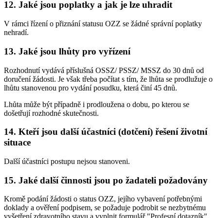
12. Jaké jsou poplatky a jak je lze uhradit
V rámci řízení o přiznání statusu OZZ se žádné správní poplatky
nehradí.
13. Jaké jsou lhůty pro vyřízení
Rozhodnutí vydává příslušná OSSZ/ PSSZ/ MSSZ do 30 dnů od
doručení žádosti. Je však třeba počítat s tím, že lhůta se prodlužuje o
lhůtu stanovenou pro vydání posudku, která činí 45 dnů.
Lhůta může být případně i prodloužena o dobu, po kterou se
došetřují rozhodné skutečnosti.
14. Kteří jsou další účastníci (dotčení) řešení životní
situace
Další účastníci postupu nejsou stanoveni.
15. Jaké další činnosti jsou po žadateli požadovány
Kromě podání žádosti o status OZZ, jejího vybavení potřebnými
doklady a ověření podpisem, se požaduje podrobit se nezbytnému
vyšetření zdravotního stavu a vyplnit formulář "
Profesní dotazník
",