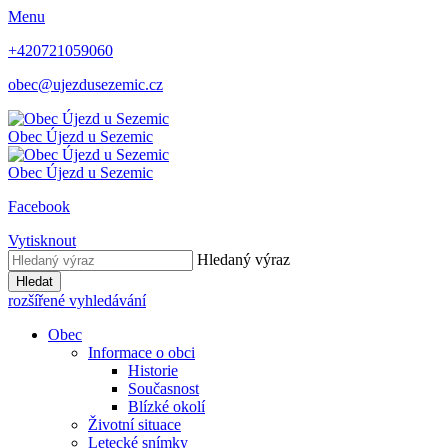
Menu
+420721059060
obec@ujezdusezemic.cz
Obec
Újezd u Sezemic
Obec
Újezd u Sezemic
Facebook
Vytisknout
Hledaný výraz
Hledat
rozšířené vyhledávání
Obec
Informace o obci
Historie
Současnost
Blízké okolí
Životní situace
Letecké snímky