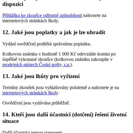
dispozici
Přihlášku ke zkoušce odborné způsobilosti
naleznete na
internetových stránkách školy.
12. Jaké jsou poplatky a jak je lze uhradit
Vydání osvědčení podléhá správnímu poplatku.
Kolkovou známku v hodnotě 1 000 Kč odevzdáte komisi po
úspěšně vykonané zkoušce (kolkovou známku zakoupíte v
prodejních místech České pošty, s.p.
).
13. Jaké jsou lhůty pro vyřízení
Termíny zkoušek jsou vyhlašovány pololetně a naleznete je na
internetových stránkách školy
.
Osvědčení jsou vydávána průběžně.
14. Kteří jsou další účastníci (dotčení) řešení životní
situace
Další účastníci nejsou stanoveni.