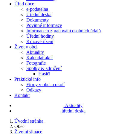
Úřad obce
e-podatelna
Úřední deska
Dokumenty
Povinné informace
Informace o zpracování osobních údajů
Úřední hodiny
Krizové řízení
Život v obci
Aktuality
Kalendář akcí
Fotografie
Spolky & sdružení
Hasiči
Praktické info
Firmy v obci a okolí
Odkazy
Kontakt
Aktuality
úřední deska
Úvodní stránka
Obec
Životní situace