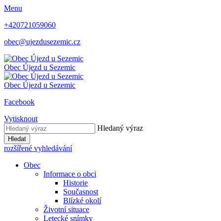
Menu
+420721059060
obec@ujezdusezemic.cz
Obec
Újezd u Sezemic
Obec
Újezd u Sezemic
Facebook
Vytisknout
Hledaný výraz
Hledat
rozšířené vyhledávání
Obec
Informace o obci
Historie
Současnost
Blízké okolí
Životní situace
Letecké snímky