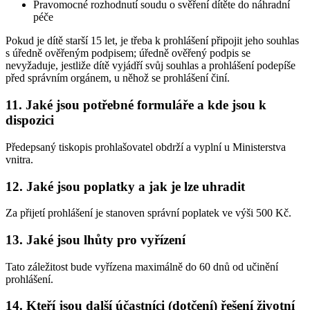
Pravomocné rozhodnutí soudu o svěření dítěte do náhradní
péče
Pokud je dítě starší 15 let, je třeba k prohlášení připojit jeho souhlas
s úředně ověřeným podpisem; úředně ověřený podpis se
nevyžaduje, jestliže dítě vyjádří svůj souhlas a prohlášení podepíše
před správním orgánem, u něhož se prohlášení činí.
11. Jaké jsou potřebné formuláře a kde jsou k
dispozici
Předepsaný tiskopis prohlašovatel obdrží a vyplní u Ministerstva
vnitra.
12. Jaké jsou poplatky a jak je lze uhradit
Za přijetí prohlášení je stanoven správní poplatek ve výši 500 Kč.
13. Jaké jsou lhůty pro vyřízení
Tato záležitost bude vyřízena maximálně do 60 dnů od učinění
prohlášení.
14. Kteří jsou další účastníci (dotčení) řešení životní