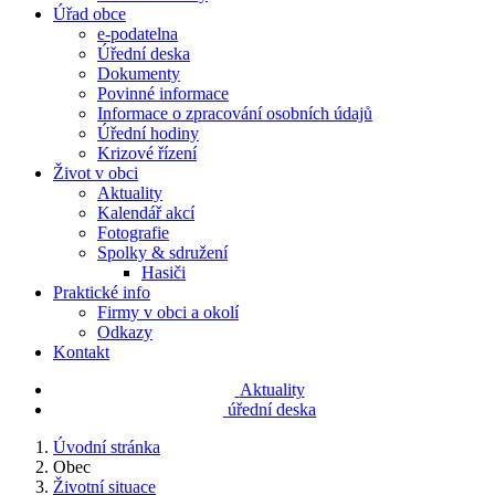
Úřad obce
e-podatelna
Úřední deska
Dokumenty
Povinné informace
Informace o zpracování osobních údajů
Úřední hodiny
Krizové řízení
Život v obci
Aktuality
Kalendář akcí
Fotografie
Spolky & sdružení
Hasiči
Praktické info
Firmy v obci a okolí
Odkazy
Kontakt
Aktuality
úřední deska
Úvodní stránka
Obec
Životní situace