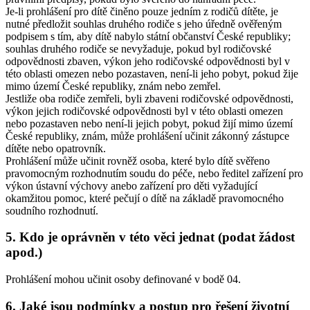
Je-li prohlášení pro dítě činěno pouze jedním z rodičů dítěte, je
nutné předložit souhlas druhého rodiče s jeho úředně ověřeným
podpisem s tím, aby dítě nabylo státní občanství České republiky;
souhlas druhého rodiče se nevyžaduje, pokud byl rodičovské
odpovědnosti zbaven, výkon jeho rodičovské odpovědnosti byl v
této oblasti omezen nebo pozastaven, není-li jeho pobyt, pokud žije
mimo území České republiky, znám nebo zemřel.
Jestliže oba rodiče zemřeli, byli zbaveni rodičovské odpovědnosti,
výkon jejich rodičovské odpovědnosti byl v této oblasti omezen
nebo pozastaven nebo není-li jejich pobyt, pokud žijí mimo území
České republiky, znám, může prohlášení učinit zákonný zástupce
dítěte nebo opatrovník.
Prohlášení může učinit rovněž osoba, které bylo dítě svěřeno
pravomocným rozhodnutím soudu do péče, nebo ředitel zařízení pro
výkon ústavní výchovy anebo zařízení pro děti vyžadující
okamžitou pomoc, které pečují o dítě na základě pravomocného
soudního rozhodnutí.
5. Kdo je oprávněn v této věci jednat (podat žádost
apod.)
Prohlášení mohou učinit osoby definované v bodě 04.
6. Jaké jsou podmínky a postup pro řešení životní