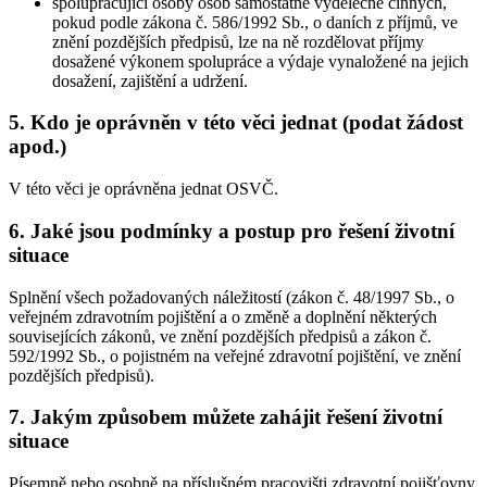
spolupracující osoby osob samostatně výdělečně činných,
pokud podle zákona č. 586/1992 Sb., o daních z příjmů, ve
znění pozdějších předpisů, lze na ně rozdělovat příjmy
dosažené výkonem spolupráce a výdaje vynaložené na jejich
dosažení, zajištění a udržení.
5. Kdo je oprávněn v této věci jednat (podat žádost
apod.)
V této věci je oprávněna jednat OSVČ.
6. Jaké jsou podmínky a postup pro řešení životní
situace
Splnění všech požadovaných náležitostí (zákon č. 48/1997 Sb., o
veřejném zdravotním pojištění a o změně a doplnění některých
souvisejících zákonů, ve znění pozdějších předpisů a zákon č.
592/1992 Sb., o pojistném na veřejné zdravotní pojištění, ve znění
pozdějších předpisů).
7. Jakým způsobem můžete zahájit řešení životní
situace
Písemně nebo osobně na příslušném pracovišti zdravotní pojišťovny