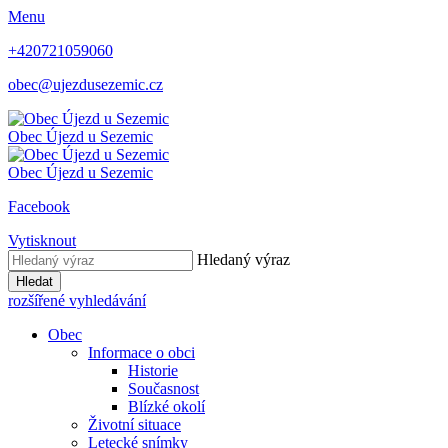
Menu
+420721059060
obec@ujezdusezemic.cz
Obec
Újezd u Sezemic
Obec
Újezd u Sezemic
Facebook
Vytisknout
Hledaný výraz
Hledat
rozšířené vyhledávání
Obec
Informace o obci
Historie
Současnost
Blízké okolí
Životní situace
Letecké snímky