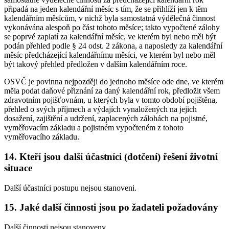
připadá na jeden kalendářní měsíc s tím, že se přihlíží jen k těm
kalendářním měsícům, v nichž byla samostatná výdělečná činnost
vykonávána alespoň po část tohoto měsíce; takto vypočtené zálohy
se poprvé zaplatí za kalendářní měsíc, ve kterém byl nebo měl být
podán přehled podle § 24 odst. 2 zákona, a naposledy za kalendářní
měsíc předcházející kalendářnímu měsíci, ve kterém byl nebo měl
být takový přehled předložen v dalším kalendářním roce.
OSVČ je povinna nejpozději do jednoho měsíce ode dne, ve kterém
měla podat daňové přiznání za daný kalendářní rok, předložit všem
zdravotním pojišťovnám, u kterých byla v tomto období pojištěna,
přehled o svých příjmech a výdajích vynaložených na jejich
dosažení, zajištění a udržení, zaplacených zálohách na pojistné,
vyměřovacím základu a pojistném vypočteném z tohoto
vyměřovacího základu.
14. Kteří jsou další účastníci (dotčení) řešení životní
situace
Další účastníci postupu nejsou stanoveni.
15. Jaké další činnosti jsou po žadateli požadovány
Další činnosti nejsou stanoveny.