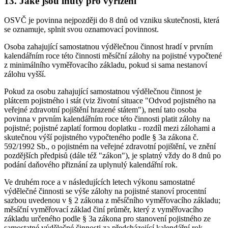
13. Jaké jsou lhůty pro vyřízení
OSVČ je povinna nejpozději do 8 dnů od vzniku skutečnosti, která
se oznamuje, splnit svou oznamovací povinnost.
Osoba zahajující samostatnou výdělečnou činnost hradí v prvním
kalendářním roce této činnosti měsíční zálohy na pojistné vypočtené
z minimálního vyměřovacího základu, pokud si sama nestanoví
zálohu vyšší.
Pokud za osobu zahajující samostatnou výdělečnou činnost je
plátcem pojistného i stát (viz životní situace "Odvod pojistného na
veřejné zdravotní pojištění hrazené státem"), není tato osoba
povinna v prvním kalendářním roce této činnosti platit zálohy na
pojistné; pojistné zaplatí formou doplatku - rozdíl mezi zálohami a
skutečnou výší pojistného vypočteného podle § 3a zákona č.
592/1992 Sb., o pojistném na veřejné zdravotní pojištění, ve znění
pozdějších předpisů (dále též "zákon"), je splatný vždy do 8 dnů po
podání daňového přiznání za uplynulý kalendářní rok.
Ve druhém roce a v následujících letech výkonu samostatné
výdělečné činnosti se výše zálohy na pojistné stanoví procentní
sazbou uvedenou v § 2 zákona z měsíčního vyměřovacího základu;
měsíční vyměřovací základ činí průměr, který z vyměřovacího
základu určeného podle § 3a zákona pro stanovení pojistného ze
samostatné výdělečné činnosti za předcházející kalendářní rok