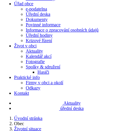
Úřad obce
e-podatelna
Úřední deska
Dokumenty
Povinné informace
Informace o zpracování osobních údajů
Úřední hodiny
Krizové řízení
Život v obci
Aktuality
Kalendář akcí
Fotografie
Spolky & sdružení
Hasiči
Praktické info
Firmy v obci a okolí
Odkazy
Kontakt
Aktuality
úřední deska
Úvodní stránka
Obec
Životní situace