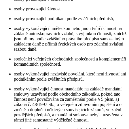
osoby provozující živnost,
osoby provozující podnikání podle zvláštních předpisů,
osoby vykonávající uměleckou nebo jinou tvůrčí činnost na
základě autorskoprávních vztahů, s výjimkou činností, z nichž
jsou příjmy podle zvláštního právního předpisu samostatným
základem daně z příjmů fyzických osob pro zdanění zvláštní
sazbou daně,
společníci veřejných obchodních společností a komplementáři
komanditních společností,
osoby vykonávající nezávislé povolání, které není živností ani
podnikáním podle zvláštních předpisů,
osoby vykonávající činnost mandatáře na základě mandátní
smlouvy uzavřené podle obchodního zákoníku, pokud tato
činnost není považována za zaměstnání podle § 5 písm. a)
zákona č. 48/1997 Sb., o veřejném zdravotním pojištění a o
změně a doplnění některých souvisejících zákonů, ve znění
pozdějších předpisů, a mandátní smlouva nebyla uzavřena v
rámci jiné samostatné výdělečné činnosti,