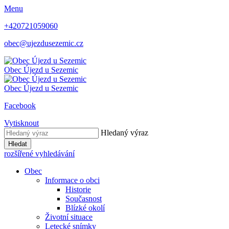
Menu
+420721059060
obec@ujezdusezemic.cz
Obec
Újezd u Sezemic
Obec
Újezd u Sezemic
Facebook
Vytisknout
Hledaný výraz
Hledat
rozšířené vyhledávání
Obec
Informace o obci
Historie
Současnost
Blízké okolí
Životní situace
Letecké snímky