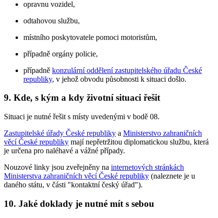
opravnu vozidel,
odtahovou službu,
místního poskytovatele pomoci motoristům,
případně orgány policie,
případně
konzulární oddělení zastupitelského úřadu České
republiky
, v jehož obvodu působnosti k situaci došlo.
9. Kde, s kým a kdy životní situaci řešit
Situaci je nutné řešit s místy uvedenými v bodě 08.
Zastupitelské úřady České republiky
a
Ministerstvo zahraničních
věcí České republiky
mají nepřetržitou diplomatickou službu, která
je určena pro naléhavé a vážné případy.
Nouzové linky jsou zveřejněny na
internetových stránkách
Ministerstva zahraničních věcí České republiky
(naleznete je u
daného státu, v části "kontaktní český úřad").
10. Jaké doklady je nutné mít s sebou