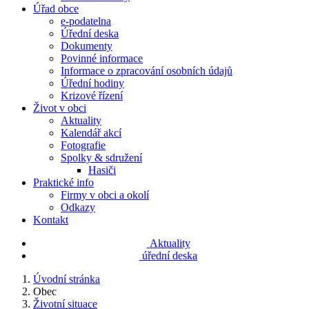
Úřad obce
e-podatelna
Úřední deska
Dokumenty
Povinné informace
Informace o zpracování osobních údajů
Úřední hodiny
Krizové řízení
Život v obci
Aktuality
Kalendář akcí
Fotografie
Spolky & sdružení
Hasiči
Praktické info
Firmy v obci a okolí
Odkazy
Kontakt
Aktuality
úřední deska
Úvodní stránka
Obec
Životní situace