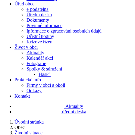
Úřad obce
e-podatelna
Úřední deska
Dokumenty
Povinné informace
Informace o zpracování osobních údajů
Úřední hodiny
Krizové řízení
Život v obci
Aktuality
Kalendář akcí
Fotografie
Spolky & sdružení
Hasiči
Praktické info
Firmy v obci a okolí
Odkazy
Kontakt
Aktuality
úřední deska
Úvodní stránka
Obec
Životní situace