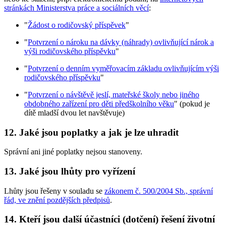
stránkách Ministerstva práce a sociálních věcí
:
"
Žádost o rodičovský příspěvek
"
"
Potvrzení o nároku na dávky (náhrady) ovlivňující nárok a
výši rodičovského příspěvku
"
"
Potvrzení o denním vyměřovacím základu ovlivňujícím výši
rodičovského příspěvku
"
"
Potvrzení o návštěvě jeslí, mateřské školy nebo jiného
obdobného zařízení pro děti předškolního věku
" (pokud je
dítě mladší dvou let navštěvuje)
12. Jaké jsou poplatky a jak je lze uhradit
Správní ani jiné poplatky nejsou stanoveny.
13. Jaké jsou lhůty pro vyřízení
Lhůty jsou řešeny v souladu se
zákonem č. 500/2004 Sb., správní
řád, ve znění pozdějších předpisů
.
14. Kteří jsou další účastníci (dotčení) řešení životní