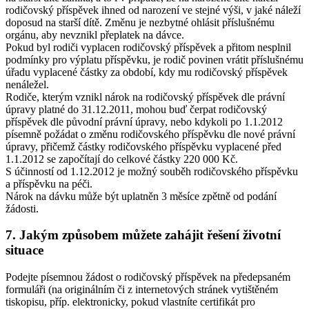
rodičovský příspěvek ihned od narození ve stejné výši, v jaké náleží
doposud na starší dítě. Změnu je nezbytné ohlásit příslušnému
orgánu, aby nevznikl přeplatek na dávce.
Pokud byl rodiči vyplacen rodičovský příspěvek a přitom nesplnil
podmínky pro výplatu příspěvku, je rodič povinen vrátit příslušnému
úřadu vyplacené částky za období, kdy mu rodičovský příspěvek
nenáležel.
Rodiče, kterým vznikl nárok na rodičovský příspěvek dle právní
úpravy platné do 31.12.2011, mohou buď čerpat rodičovský
příspěvek dle původní právní úpravy, nebo kdykoli po 1.1.2012
písemně požádat o změnu rodičovského příspěvku dle nové právní
úpravy, přičemž částky rodičovského příspěvku vyplacené před
1.1.2012 se započítají do celkové částky 220 000 Kč.
S účinností od 1.12.2012 je možný souběh rodičovského příspěvku
a příspěvku na péči.
Nárok na dávku může být uplatněn 3 měsíce zpětně od podání
žádosti.
7. Jakým způsobem můžete zahájit řešení životní
situace
Podejte písemnou žádost o rodičovský příspěvek na předepsaném
formuláři (na originálním či z internetových stránek vytištěném
tiskopisu, příp. elektronicky, pokud vlastníte certifikát pro