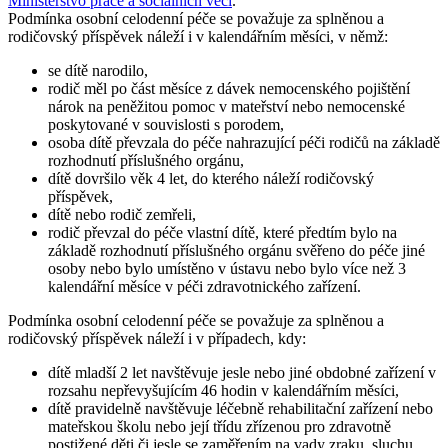
Ministerstvo práce a sociálních věcí
.
Podmínka osobní celodenní péče se považuje za splněnou a
rodičovský příspěvek náleží i v kalendářním měsíci, v němž:
se dítě narodilo,
rodič měl po část měsíce z dávek nemocenského pojištění
nárok na peněžitou pomoc v mateřství nebo nemocenské
poskytované v souvislosti s porodem,
osoba dítě převzala do péče nahrazující péči rodičů na základě
rozhodnutí příslušného orgánu,
dítě dovršilo věk 4 let, do kterého náleží rodičovský
příspěvek,
dítě nebo rodič zemřeli,
rodič převzal do péče vlastní dítě, které předtím bylo na
základě rozhodnutí příslušného orgánu svěřeno do péče jiné
osoby nebo bylo umístěno v ústavu nebo bylo více než 3
kalendářní měsíce v péči zdravotnického zařízení.
Podmínka osobní celodenní péče se považuje za splněnou a
rodičovský příspěvek náleží i v případech, kdy:
dítě mladší 2 let navštěvuje jesle nebo jiné obdobné zařízení v
rozsahu nepřevyšujícím 46 hodin v kalendářním měsíci,
dítě pravidelně navštěvuje léčebně rehabilitační zařízení nebo
mateřskou školu nebo její třídu zřízenou pro zdravotně
postižené děti či jesle se zaměřením na vady zraku, sluchu,