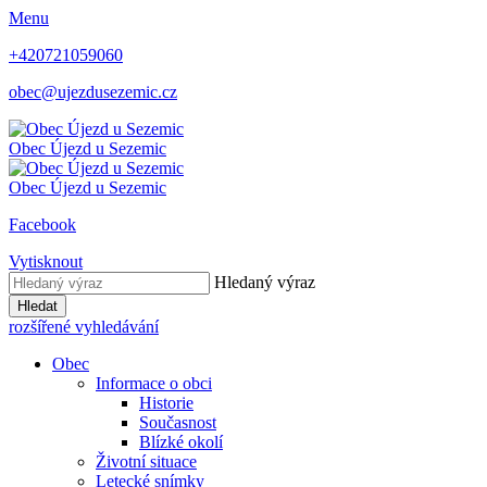
Menu
+420721059060
obec@ujezdusezemic.cz
Obec
Újezd u Sezemic
Obec
Újezd u Sezemic
Facebook
Vytisknout
Hledaný výraz
Hledat
rozšířené vyhledávání
Obec
Informace o obci
Historie
Současnost
Blízké okolí
Životní situace
Letecké snímky