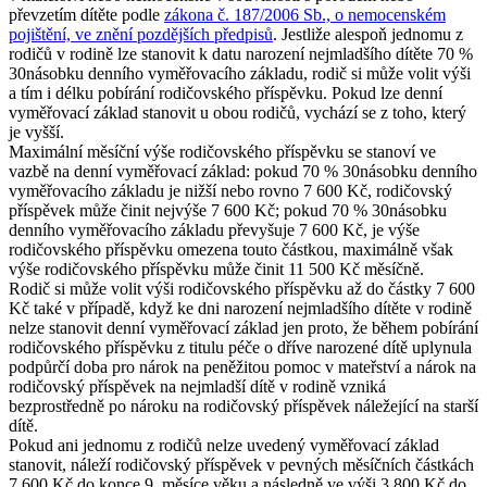
převzetím dítěte podle
zákona č. 187/2006 Sb., o nemocenském
pojištění, ve znění pozdějších předpisů
. Jestliže alespoň jednomu z
rodičů v rodině lze stanovit k datu narození nejmladšího dítěte 70 %
30násobku denního vyměřovacího základu, rodič si může volit výši
a tím i délku pobírání rodičovského příspěvku. Pokud lze denní
vyměřovací základ stanovit u obou rodičů, vychází se z toho, který
je vyšší.
Maximální měsíční výše rodičovského příspěvku se stanoví ve
vazbě na denní vyměřovací základ: pokud 70 % 30násobku denního
vyměřovacího základu je nižší nebo rovno 7 600 Kč, rodičovský
příspěvek může činit nejvýše 7 600 Kč; pokud 70 % 30násobku
denního vyměřovacího základu převyšuje 7 600 Kč, je výše
rodičovského příspěvku omezena touto částkou, maximálně však
výše rodičovského příspěvku může činit 11 500 Kč měsíčně.
Rodič si může volit výši rodičovského příspěvku až do částky 7 600
Kč také v případě, když ke dni narození nejmladšího dítěte v rodině
nelze stanovit denní vyměřovací základ jen proto, že během pobírání
rodičovského příspěvku z titulu péče o dříve narozené dítě uplynula
podpůrčí doba pro nárok na peněžitou pomoc v mateřství a nárok na
rodičovský příspěvek na nejmladší dítě v rodině vzniká
bezprostředně po nároku na rodičovský příspěvek náležející na starší
dítě.
Pokud ani jednomu z rodičů nelze uvedený vyměřovací základ
stanovit, náleží rodičovský příspěvek v pevných měsíčních částkách
7 600 Kč do konce 9. měsíce věku a následně ve výši 3 800 Kč do