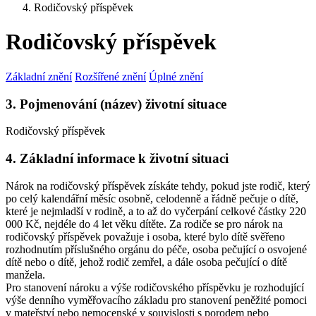
Rodičovský příspěvek
Rodičovský příspěvek
Základní znění
Rozšířené znění
Úplné znění
3. Pojmenování (název) životní situace
Rodičovský příspěvek
4. Základní informace k životní situaci
Nárok na rodičovský příspěvek získáte tehdy, pokud jste rodič, který
po celý kalendářní měsíc osobně, celodenně a řádně pečuje o dítě,
které je nejmladší v rodině, a to až do vyčerpání celkové částky 220
000 Kč, nejdéle do 4 let věku dítěte. Za rodiče se pro nárok na
rodičovský příspěvek považuje i osoba, které bylo dítě svěřeno
rozhodnutím příslušného orgánu do péče, osoba pečující o osvojené
dítě nebo o dítě, jehož rodič zemřel, a dále osoba pečující o dítě
manžela.
Pro stanovení nároku a výše rodičovského příspěvku je rozhodující
výše denního vyměřovacího základu pro stanovení peněžité pomoci
v mateřství nebo nemocenské v souvislosti s porodem nebo