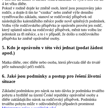
4 let věku dítěte.
Pokud v rodině dojde ke změně osob, které jsou posuzovány jako
rodiče, a dojde-li tím ke "vzniku" nebo změně výše denního
vyměřovacího základu, stanoví se rodičovský příspěvek od
následujícího kalendářního měsíce podle nově splněných podmínek.
Volbu výše rodičovského příspěvku je oprávněn provést jen rodič,
který uplatnil nárok na rodičovský příspěvek, měnit tuto volbu lze
jedenkrát za tři měsíce, a to i v případě, že došlo u rodičovského
příspěvku ke změně oprávněné osoby.
5. Kdo je oprávněn v této věci jednat (podat žádost
apod.)
Matka dítěte, otec dítěte nebo osoba, která převzala dítě do trvalé
péče nahrazující péči rodičů.
6. Jaké jsou podmínky a postup pro řešení životní
situace
Základní podmínkou pro nárok na tuto dávku je podmínka trvalého
pobytu a bydliště na území České republiky oprávněné osoby a
dítěte zakládajícího nárok na rodičovský příspěvek. Podmínku
trvalého pobytu může v odůvodněných případech prominout