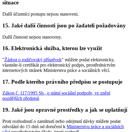
situace
Další účastníci postupu nejsou stanoveni.
15. Jaké další činnosti jsou po žadateli požadovány
Další činnosti nejsou stanoveny.
16. Elektronická služba, kterou lze využít
"
Žádost o rodičovský příspěvek
" můžete podat elektronicky,
vlastníte-li certifikát pro elektronický podpis, prostřednictvím
internetových stránek Ministerstva práce a sociálních věcí.
17. Podle kterého právního předpisu se postupuje
Zákon č. 117/1995 Sb., o státní sociální podpoře, ve znění
pozdějších předpisů
19. Jaké jsou opravné prostředky a jak se uplatňují
Proti rozhodnutí o zamítnutí nebo odejmutí dávky můžete podat
odvolání do 15 dnů od doručení k
Ministerstvu práce a sociálních
věcí
prostřednictvím úřadu, který rozhodl.