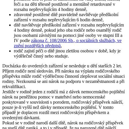
řeči a na děti tělesně postižené a mentálně retardované v
rozsahu nepřevyšujícím 4 hodiny denně,
zdravotně postižené dítě pravidelně navštěvuje předškolní
zařízení v rozsahu nepřevyšujícím 6 hodin denně,
dítě navštěvuje předškolní zařízení v rozsahu nepřevyšujícím
4 hodiny denně, pokud jeho oba rodiče nebo osamělý rodič
jsou osobami závislými na pomoci jiné osoby ve stupni III a
IV podle
zákona č. 108/2006 Sb., o sociálních službách, ve
znění pozdějších předpisů
,
rodič zajistí péči o dítě jinou zletilou osobou v době, kdy je
výdělečně činný nebo studuje.
Docházka do uvedených zařízení se nesleduje u dětí starších 2 let.
Příjem rodiče není sledován. Při nároku na výplatu rodičovského
příspěvku může rodič výdělečnou činností zlepšovat sociální situaci
rodiny. Nezkoumá se ani nárok na podporu v nezaměstnanosti a při
rekvalifikaci.
Jestliže v rodině jeden z rodičů má z dávek nemocenského pojištění
nárok na peněžitou pomoc v mateřství nebo nemocenské
poskytované v souvislosti s porodem, rodičovský příspěvek náleží,
pouze je-li vyšší než dávky nemocenského pojištění. V tomto
případě je doplacen rozdíl mezi rodičovským příspěvkem a
uvedenými dávkami.
Pokud se v rodině narodí další dítě, nárok na rodičovský příspěvek
na starší dítě zaniká, a to i v případě, že na narozené dítě náleží