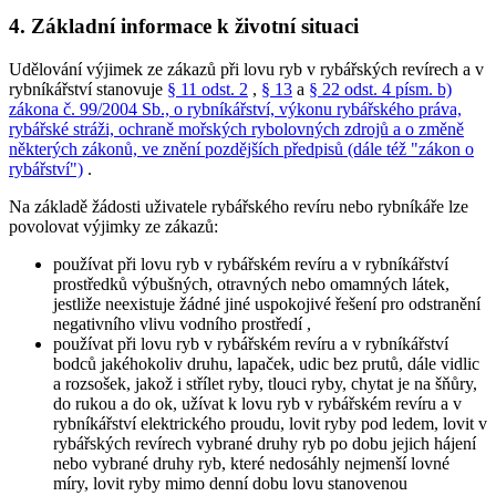
4. Základní informace k životní situaci
Udělování výjimek ze zákazů při lovu ryb v rybářských revírech a v
rybníkářství stanovuje
§ 11 odst. 2
,
§ 13
a
§ 22 odst. 4 písm. b)
zákona č. 99/2004 Sb., o rybníkářství, výkonu rybářského práva,
rybářské stráži, ochraně mořských rybolovných zdrojů a o změně
některých zákonů, ve znění pozdějších předpisů (dále též "zákon o
rybářství")
.
Na základě žádosti uživatele rybářského revíru nebo rybníkáře lze
povolovat výjimky ze zákazů:
používat při lovu ryb v rybářském revíru a v rybníkářství
prostředků výbušných, otravných nebo omamných látek,
jestliže neexistuje žádné jiné uspokojivé řešení pro odstranění
negativního vlivu vodního prostředí
,
používat při lovu ryb v rybářském revíru a v rybníkářství
bodců jakéhokoliv druhu, lapaček, udic bez prutů, dále vidlic
a rozsošek, jakož i střílet ryby, tlouci ryby, chytat je na šňůry,
do rukou a do ok, užívat k lovu ryb v rybářském revíru a v
rybníkářství elektrického proudu, lovit ryby pod ledem, lovit v
rybářských revírech vybrané druhy ryb po dobu jejich hájení
nebo vybrané druhy ryb, které nedosáhly nejmenší lovné
míry, lovit ryby mimo denní dobu lovu stanovenou