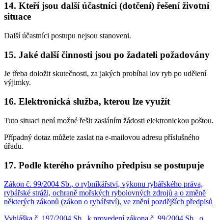
14. Kteří jsou další účastníci (dotčení) řešení životní
situace
Další účastníci postupu nejsou stanoveni.
15. Jaké další činnosti jsou po žadateli požadovány
Je třeba doložit skutečnosti, za jakých probíhal lov ryb po udělení
výjimky.
16. Elektronická služba, kterou lze využít
Tuto situaci není možné řešit zasláním žádosti elektronickou poštou.
Případný dotaz můžete zaslat na e-mailovou adresu příslušného
úřadu.
17. Podle kterého právního předpisu se postupuje
Zákon č. 99/2004 Sb., o rybníkářství, výkonu rybářského práva,
rybářské stráži, ochraně mořských rybolovných zdrojů a o změně
některých zákonů (zákon o rybářství), ve znění pozdějších předpisů
Vyhláška č. 197/2004 Sb., k provedení zákona č. 99/2004 Sb., o