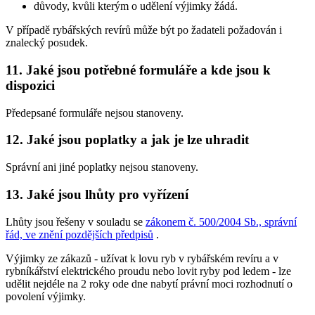
důvody, kvůli kterým o udělení výjimky žádá.
V případě rybářských revírů může být po žadateli požadován i
znalecký posudek.
11. Jaké jsou potřebné formuláře a kde jsou k
dispozici
Předepsané formuláře nejsou stanoveny.
12. Jaké jsou poplatky a jak je lze uhradit
Správní ani jiné poplatky nejsou stanoveny.
13. Jaké jsou lhůty pro vyřízení
Lhůty jsou řešeny v souladu se
zákonem č. 500/2004 Sb., správní
řád, ve znění pozdějších předpisů
.
Výjimky ze zákazů -
užívat k lovu ryb v rybářském revíru a v
rybníkářství elektrického proudu nebo lovit ryby pod ledem
- lze
udělit nejdéle na 2 roky ode dne nabytí právní moci rozhodnutí o
povolení výjimky.