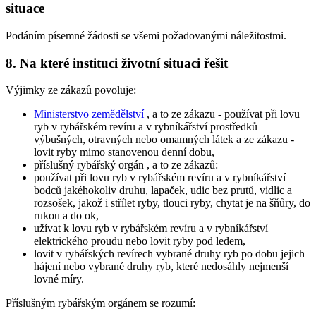
situace
Podáním písemné žádosti se všemi požadovanými náležitostmi.
8. Na které instituci životní situaci řešit
Výjimky ze zákazů povoluje:
Ministerstvo zemědělství
, a to ze zákazu - používat při lovu
ryb v rybářském revíru a v rybníkářství prostředků
výbušných, otravných nebo omamných látek a ze zákazu -
lovit ryby mimo stanovenou denní dobu,
příslušný rybářský orgán
, a to ze zákazů:
používat při lovu ryb v rybářském revíru a v rybníkářství
bodců jakéhokoliv druhu, lapaček, udic bez prutů, vidlic a
rozsošek, jakož i střílet ryby, tlouci ryby, chytat je na šňůry, do
rukou a do ok,
užívat k lovu ryb v rybářském revíru a v rybníkářství
elektrického proudu nebo lovit ryby pod ledem,
lovit v rybářských revírech vybrané druhy ryb po dobu jejich
hájení nebo vybrané druhy ryb, které nedosáhly nejmenší
lovné míry.
Příslušným rybářským orgánem
se rozumí: