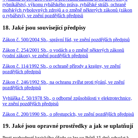
rybníkářství, výkonu rybářského práva, rybářské stráži, ochraně
mořských rybolovných zdrojů a o změně některých zákonů (zákon
o rybářství), ve znění pozdějších předpisů
18. Jaké jsou související předpisy
Zákon č. 500/2004 Sb., správní řád, ve znění pozdějších předpisů
Zákon č. 254/2001 Sb., o vodách a o změně některých zákonů
(vodní zákon), ve znění pozdějších předpisů
Zákon č. 114/1992 Sb., o ochraně přírody a krajiny, ve znění
pozdějších předpisů
Zákon č. 246/1992 Sb., na ochranu zvířat proti týrání, ve znění
pozdějších předpisů
Vyhláška č. 50/1978 Sb., o odborné způsobilosti v elektrotechnice,
ve znění pozdějších předpisů
Zákon č. 200/1990 Sb., o přestupcích, ve znění pozdějších předpisů
19. Jaké jsou opravné prostředky a jak se uplatňují
Proti rozhodnutí krajského úřadu se lze ve lhůtě 15 dnů odvolat k