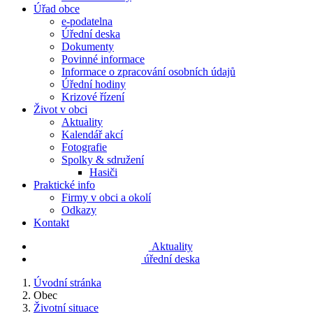
Úřad obce
e-podatelna
Úřední deska
Dokumenty
Povinné informace
Informace o zpracování osobních údajů
Úřední hodiny
Krizové řízení
Život v obci
Aktuality
Kalendář akcí
Fotografie
Spolky & sdružení
Hasiči
Praktické info
Firmy v obci a okolí
Odkazy
Kontakt
Aktuality
úřední deska
Úvodní stránka
Obec
Životní situace