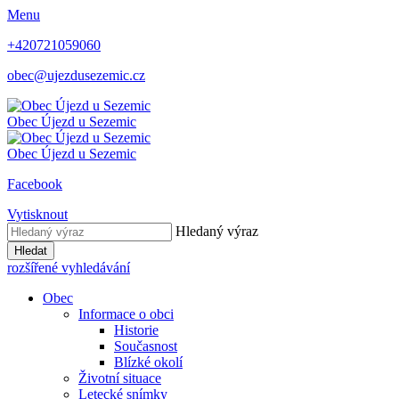
Menu
+420721059060
obec@ujezdusezemic.cz
Obec
Újezd u Sezemic
Obec
Újezd u Sezemic
Facebook
Vytisknout
Hledaný výraz
Hledat
rozšířené vyhledávání
Obec
Informace o obci
Historie
Současnost
Blízké okolí
Životní situace
Letecké snímky