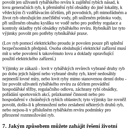
povolit jen uživateli rybářského revíru k zajištění rybích násad, k
lovu generačních ryb, k přemístění rybí obsádky do jiné lokality, k
vědeckým či vzdělávacím účelům, při povodních, při mimořádném a
život ryb ohrožujícím znečištění vody, při sníženém průtoku vody,
při sníženém obsahu kyslíku ve vodě nebo pro potřeby regulace a
kontroly skladby rybí obsádky rybářského revíru. Rybníkáři lze tyto
výjimky povolit pro potřeby rybníkářské praxe.
(Lov ryb pomocí elektrického proudu je povolen pouze při splnění
bezpečnostních předpisů. Osoba obsluhující elektrické zařízení musí
mít u sebe povolení k takovémuto lovu a doklady opravňující
použití elektrického zařízení.)
Výjimky ze zákazů -
lovit v rybářských revírech vybrané druhy ryb
po dobu jejich hájení nebo vybrané druhy ryb, které nedosáhly
nejmenší lovné míry, nebo lovit ryby mimo stanovenou denní dobu
-
lze povolit uživateli rybářského revíru za účelem provádění
hospodářské těžby, regulačního odlovu, záchrany rybí obsádky,
pořádání sportovních akcí, průzkumné činnosti nebo pro
hospodaření v chráněných rybích oblastech; tyto výjimky lze rovněž
povolit, došlo-li k přemnožení nebo zeslabení některých druhů ryb,
nebo nejsou-li v příslušném rybářském revíru podmínky pro
přirozené rozmnožování ryb.
7. Jakým způsobem můžete zahájit řešení životní