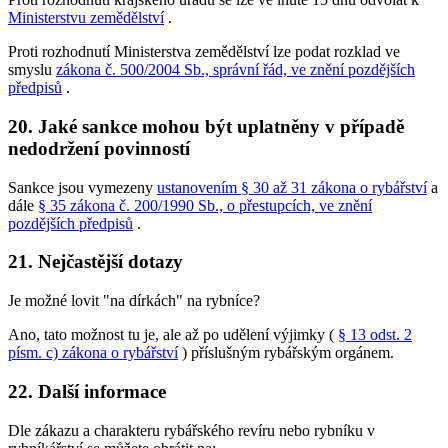
Ministerstvu zemědělství
.
Proti rozhodnutí Ministerstva zemědělství lze podat rozklad ve
smyslu
zákona č. 500/2004 Sb., správní řád, ve znění pozdějších
předpisů
.
20. Jaké sankce mohou být uplatněny v případě
nedodržení povinností
Sankce jsou vymezeny
ustanovením § 30 až 31 zákona o rybářství
a
dále
§ 35 zákona č. 200/1990 Sb., o přestupcích, ve znění
pozdějších předpisů
.
21. Nejčastější dotazy
Je možné lovit "na dírkách" na rybníce?
Ano, tato možnost tu je, ale až po udělení výjimky (
§ 13 odst. 2
písm. c) zákona o rybářství
) příslušným rybářským orgánem.
22. Další informace
Dle zákazu a charakteru rybářského revíru nebo rybníku v