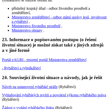
rybníkářství se můžete obrátit na:
příslušný krajský úřad - odbor životního prostředí a
zemědělství,
Ministerstvo zemědělství - odbor státní správy lesů, myslivosti
a rybářství
,
Ministerstvo životního prostředí
,
Ministerstvo obrany
.
23. Informace o popisovaném postupu (o řešení
životní situace) je možné získat také z jiných zdrojů
a v jiné formě
Portál eAGRI - resortní portál Ministerstva zemědělství
- Rybářství a rybníkářství
24. Související životní situace a návody, jak je řešit
Návrh na ustanovení rybářské stráže
(Rybářství)
Vyhlašování rybářských revírů a povolení výkonu rybářského práva
(Rybářství)
Žádost o vydání rybářského lístku
(Rybářství)