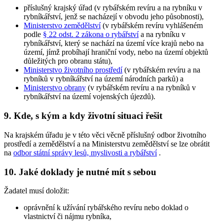
příslušný krajský úřad (v rybářském revíru a na rybníku v
rybníkářství, jenž se nacházejí v obvodu jeho působnosti),
Ministerstvo zemědělství
(v rybářském revíru vyhlášeném
podle
§ 22 odst. 2 zákona o rybářství
a na rybníku v
rybníkářství, který se nachází na území více krajů nebo na
území, jímž probíhají hraniční vody, nebo na území objektů
důležitých pro obranu státu),
Ministerstvo životního prostředí
(v rybářském revíru a na
rybníků v rybníkářství na území národních parků) a
Ministerstvo obrany
(v rybářském revíru a na rybníků v
rybníkářství na území vojenských újezdů).
9. Kde, s kým a kdy životní situaci řešit
Na krajském úřadu je v této věci věcně příslušný odbor životního
prostředí a zemědělství a na Ministerstvu zemědělství se lze obrátit
na
odbor státní správy lesů, myslivosti a rybářství
.
10. Jaké doklady je nutné mít s sebou
Žadatel musí doložit:
oprávnění k užívání rybářského revíru nebo doklad o
vlastnictví či nájmu rybníka,