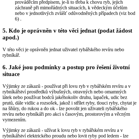
prováděcím předpisem,
je-li to třeba k chovu ryb, jejich
záchraně při mimořádných situacích, k vědeckým účelům
nebo v jednotlivých zvlášť odůvodněných případech (viz bod
6)
.
5. Kdo je oprávněn v této věci jednat (podat žádost
apod.)
V této věci je oprávněn jednat uživatel rybářského revíru nebo
rybníkář.
6. Jaké jsou podmínky a postup pro řešení životní
situace
Výjimky ze zákazů -
používat při lovu ryb v rybářském revíru a v
rybníkářství prostředků výbušných, otravných nebo omamných
látek nebo používat bodců jakéhokoliv druhu, lapaček, udic bez
prutů, dále vidlic a rozsošek, jakož i střílet ryby, tlouci ryby, chytat je
na šňůry, do rukou a do ok
- lze povolit jen uživateli rybářského
revíru nebo rybníkáři pro akci s časovým, prostorovým a věcným
vymezením.
Výjimky ze zákazů -
užívat k lovu ryb v rybářském revíru a v
rybníkářství elektrického proudu nebo lovit ryby pod ledem
- lze