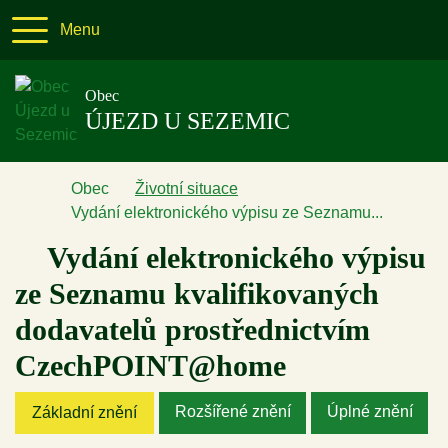
Menu
Obec
ÚJEZD U SEZEMIC
Úvodní stránka
Obec
Životní situace
Vydání elektronického výpisu ze Seznamu...
Vydání elektronického výpisu
ze Seznamu kvalifikovaných
dodavatelů prostřednictvím
CzechPOINT@home
Rozšířené znění
Úplné znění
Základní znění