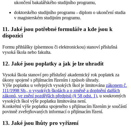
ukončení bakalářského studijního programu,
doktorského studijního programu - diplom o ukončení studia
v magisterském studijním programu.
11. Jaké jsou potřebné formuláře a kde jsou k
dispozici
Formu přihlášky (písemnou či elektronickou) stanoví příslušná
vysoká škola nebo fakulta.
12. Jaké jsou poplatky a jak je lze uhradit
Vysoká škola stanoví pro příslušný akademický rok poplatek za
úkony spojené s přijímacím řízením i způsob úhrady.
Výše poplatku u veřejných vysokých škol je limitována
zákonem č.
111/1998 Sb., o vysokých školách a o změně a doplnění dalších
zákonů, ve znění pozdějších předpisů (§ 58 odst. 1)
, u soukromých
vysokých škol výše poplatku limitována není.
Konkrétní výše poplatku spojeného s přijímacím řízením je součástí
povinně zveřejňovaných informací o přijímacím řízení.
13. Jaké jsou lhůty pro vyřízení