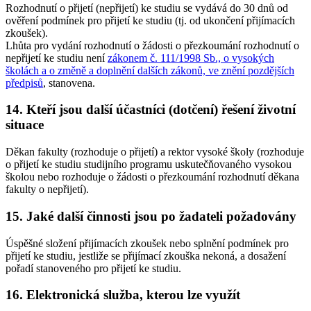
Rozhodnutí o přijetí (nepřijetí) ke studiu se vydává do 30 dnů od
ověření podmínek pro přijetí ke studiu (tj. od ukončení přijímacích
zkoušek).
Lhůta pro vydání rozhodnutí o žádosti o přezkoumání rozhodnutí o
nepřijetí ke studiu není
zákonem č. 111/1998 Sb., o vysokých
školách a o změně a doplnění dalších zákonů, ve znění pozdějších
předpisů
, stanovena.
14. Kteří jsou další účastníci (dotčení) řešení životní
situace
Děkan fakulty (rozhoduje o přijetí) a rektor vysoké školy (rozhoduje
o přijetí ke studiu studijního programu uskutečňovaného vysokou
školou nebo rozhoduje o žádosti o přezkoumání rozhodnutí děkana
fakulty o nepřijetí).
15. Jaké další činnosti jsou po žadateli požadovány
Úspěšné složení přijímacích zkoušek nebo splnění podmínek pro
přijetí ke studiu, jestliže se přijímací zkouška nekoná, a dosažení
pořadí stanoveného pro přijetí ke studiu.
16. Elektronická služba, kterou lze využít