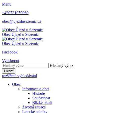
Menu
+420721059060
obec@ujezdusezemic.cz
Obec
Újezd u Sezemic
Obec
Újezd u Sezemic
Facebook
Vytisknout
Hledaný výraz
Hledat
rozšířené vyhledávání
Obec
Informace o obci
Historie
Současnost
Blízké okolí
Životní situace
Letecké snímky