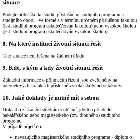
situace
Podejte přihlášku ke studiu příslušného studijního programu a
studijního oboru - ve formě a v termínu určeném příslušnou fakultou
(je-li studijní program uskutečňován fakultou) nebo vysokou školou
(je-li studijní program uskutečňován vysokou školou).
8. Na které instituci životní situaci řešit
Tato situace není řešena na žádném úřadu.
9. Kde, s kým a kdy životní situaci řešit
Základní informace o přijímacím řízení jsou zveřejněny na
internetových stránkách příslušné vysoké školy nebo fakulty.
10. Jaké doklady je nutné mít s sebou
Doklad o získaném středním vzdělání, jde-li o přijetí do
bakalářského nebo magisterského (tzv. dlouhého) studijního
programu.
V případě přijetí do:
navazujícího magisterského studijního programu - diplom o