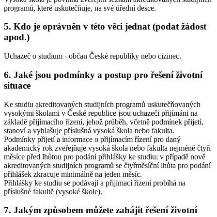
programů, které uskutečňuje, na své úřední desce.
5. Kdo je oprávněn v této věci jednat (podat žádost
apod.)
Uchazeč o studium - občan České republiky nebo cizinec.
6. Jaké jsou podmínky a postup pro řešení životní
situace
Ke studiu akreditovaných studijních programů uskutečňovaných
vysokými školami v České republice jsou uchazeči přijímáni na
základě přijímacího řízení, jehož průběh, včetně podmínek přijetí,
stanoví a vyhlašuje příslušná vysoká škola nebo fakulta.
Podmínky přijetí a informace o přijímacím řízení pro daný
akademický rok zveřejňuje vysoká škola nebo fakulta nejméně čtyři
měsíce před lhůtou pro podání přihlášky ke studiu; v případě nově
akreditovaných studijních programů se čtyřměsíční lhůta pro podání
přihlášek zkracuje minimálně na jeden měsíc.
Přihlášky ke studiu se podávají a přijímací řízení probíhá na
příslušné fakultě (vysoké škole).
7. Jakým způsobem můžete zahájit řešení životní