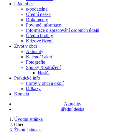
Úřad obce
e-podatelna
Úřední deska
Dokumenty
Povinné informace
Informace o zpracování osobních údajů
Úřední hodiny
Krizové řízení
Život v obci
Aktuality
Kalendář akcí
Fotografie
Spolky & sdružení
Hasiči
Praktické info
Firmy v obci a okolí
Odkazy
Kontakt
Aktuality
úřední deska
Úvodní stránka
Obec
Životní situace