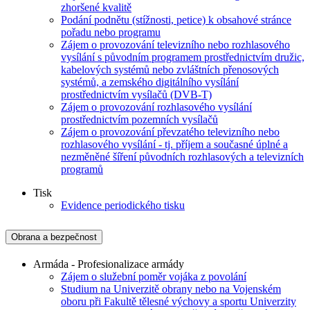
zhoršené kvalitě
Podání podnětu (stížnosti, petice) k obsahové stránce
pořadu nebo programu
Zájem o provozování televizního nebo rozhlasového
vysílání s původním programem prostřednictvím družic,
kabelových systémů nebo zvláštních přenosových
systémů, a zemského digitálního vysílání
prostřednictvím vysílačů (DVB-T)
Zájem o provozování rozhlasového vysílání
prostřednictvím pozemních vysílačů
Zájem o provozování převzatého televizního nebo
rozhlasového vysílání - tj. příjem a současné úplné a
nezměněné šíření původních rozhlasových a televizních
programů
Tisk
Evidence periodického tisku
Obrana a bezpečnost
Armáda - Profesionalizace armády
Zájem o služební poměr vojáka z povolání
Studium na Univerzitě obrany nebo na Vojenském
oboru při Fakultě tělesné výchovy a sportu Univerzity