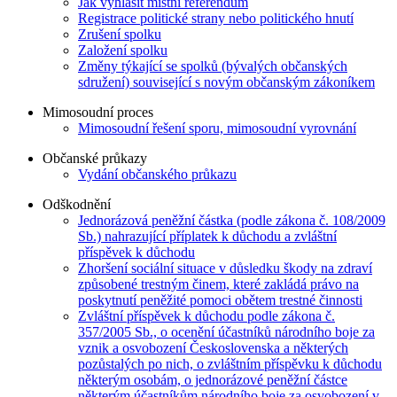
Jak vyhlásit místní referendum
Registrace politické strany nebo politického hnutí
Zrušení spolku
Založení spolku
Změny týkající se spolků (bývalých občanských
sdružení) související s novým občanským zákoníkem
Mimosoudní proces
Mimosoudní řešení sporu, mimosoudní vyrovnání
Občanské průkazy
Vydání občanského průkazu
Odškodnění
Jednorázová peněžní částka (podle zákona č. 108/2009
Sb.) nahrazující příplatek k důchodu a zvláštní
příspěvek k důchodu
Zhoršení sociální situace v důsledku škody na zdraví
způsobené trestným činem, které zakládá právo na
poskytnutí peněžité pomoci obětem trestné činnosti
Zvláštní příspěvek k důchodu podle zákona č.
357/2005 Sb., o ocenění účastníků národního boje za
vznik a osvobození Československa a některých
pozůstalých po nich, o zvláštním příspěvku k důchodu
některým osobám, o jednorázové peněžní částce
některým účastníkům národního boje za osvobození v