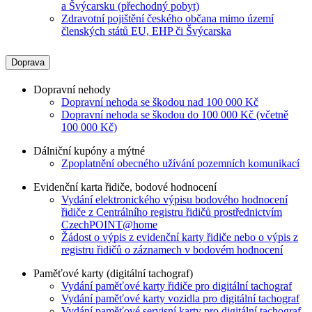
a Švýcarsku (přechodný pobyt)
Zdravotní pojištění českého občana mimo území
členských států EU, EHP či Švýcarska
Doprava
Dopravní nehody
Dopravní nehoda se škodou nad 100 000 Kč
Dopravní nehoda se škodou do 100 000 Kč (včetně
100 000 Kč)
Dálniční kupóny a mýtné
Zpoplatnění obecného užívání pozemních komunikací
Evidenční karta řidiče, bodové hodnocení
Vydání elektronického výpisu bodového hodnocení
řidiče z Centrálního registru řidičů prostřednictvím
CzechPOINT@home
Žádost o výpis z evidenční karty řidiče nebo o výpis z
registru řidičů o záznamech v bodovém hodnocení
Paměťové karty (digitální tachograf)
Vydání paměťové karty řidiče pro digitální tachograf
Vydání paměťové karty vozidla pro digitální tachograf
Vydání paměťové servisní karty pro digitální tachograf