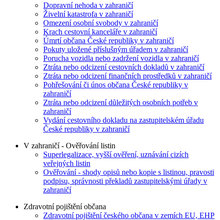
Dopravní nehoda v zahraničí
Živelní katastrofa v zahraničí
Omezení osobní svobody v zahraničí
Krach cestovní kanceláře v zahraničí
Úmrtí občana České republiky v zahraničí
Pokuty uložené příslušným úřadem v zahraničí
Porucha vozidla nebo zadržení vozidla v zahraničí
Ztráta nebo odcizení cestovních dokladů v zahraničí
Ztráta nebo odcizení finančních prostředků v zahraničí
Pohřešování či únos občana České republiky v
zahraničí
Ztráta nebo odcizení důležitých osobních potřeb v
zahraničí
Vydání cestovního dokladu na zastupitelském úřadu
České republiky v zahraničí
V zahraničí - Ověřování listin
Superlegalizace, vyšší ověření, uznávání cizích
veřejných listin
Ověřování - shody opisů nebo kopie s listinou, pravosti
podpisu, správnosti překladů zastupitelskými úřady v
zahraničí
Zdravotní pojištění občana
Zdravotní pojištění českého občana v zemích EU, EHP