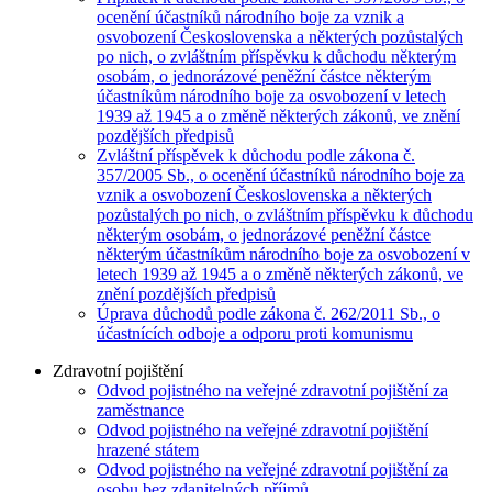
ocenění účastníků národního boje za vznik a
osvobození Československa a některých pozůstalých
po nich, o zvláštním příspěvku k důchodu některým
osobám, o jednorázové peněžní částce některým
účastníkům národního boje za osvobození v letech
1939 až 1945 a o změně některých zákonů, ve znění
pozdějších předpisů
Zvláštní příspěvek k důchodu podle zákona č.
357/2005 Sb., o ocenění účastníků národního boje za
vznik a osvobození Československa a některých
pozůstalých po nich, o zvláštním příspěvku k důchodu
některým osobám, o jednorázové peněžní částce
některým účastníkům národního boje za osvobození v
letech 1939 až 1945 a o změně některých zákonů, ve
znění pozdějších předpisů
Úprava důchodů podle zákona č. 262/2011 Sb., o
účastnících odboje a odporu proti komunismu
Zdravotní pojištění
Odvod pojistného na veřejné zdravotní pojištění za
zaměstnance
Odvod pojistného na veřejné zdravotní pojištění
hrazené státem
Odvod pojistného na veřejné zdravotní pojištění za
osobu bez zdanitelných příjmů