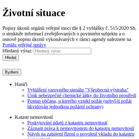
Životní situace
Popisy úkonů orgánů veřejné moci dle § 2 vyhlášky č. 515/2020 Sb.
o struktuře informací zveřejňovaných o povinném subjektu a o
osnově popisu úkonů vykonávaných v rámci agendy naleznete na
Portálu veřejné správy
Hledaný výraz:
Hledat
Bydlení
Hasiči
Vyhlášení varovného signálu "Všeobecná výstraha"
Únik nebezpečné chemické látky do životního prostředí
Postup občana, u kterého vznikl požár (nebyl-li požár
likvidován jednotkou požární ochrany)
Katastr nemovitostí
Poskytování údajů z katastru nemovitostí
Záznam práva k nemovitostem do katastru nemovitostí
Návrh na zahájení řízení o povolení vkladu do katastru