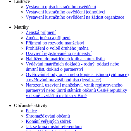
Lustrace
Vystavení opisu lustračního osvědčení
Vystavení lustračního osvědčení jednotlivci
Vystavení lustračního osvědčení na žádost organizace
Matriky
Ženská příjmení
Změna jména a příjmení
Příjmení po rozvodu manželství
Prohlášení o volbě druhého jména
Uzavření registrovaného partnerství
Nahlížení do matričních knih a sbírek listin
Vydávání matričních dokladů - rodný, oddací nebo
úmrtní list, doklad o partnerství
Ověřování shody opisu nebo kopie s listinou (vidimace)
a ověřování pravosti podpisu (legalizace)
Narození, uzavření manželství, vznik registrovaného
partnerství nebo úmrtí státních občanů České republiky
v cizině - zvláštní matrika v Brně
Občanské aktivity
Petice
Shromažďování občanů
Konání veřejných sbírek
Jak se koná místní referendum