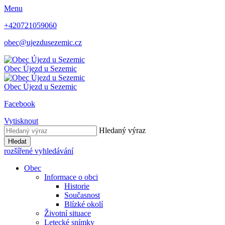
Menu
+420721059060
obec@ujezdusezemic.cz
Obec
Újezd u Sezemic
Obec
Újezd u Sezemic
Facebook
Vytisknout
Hledaný výraz
Hledat
rozšířené vyhledávání
Obec
Informace o obci
Historie
Současnost
Blízké okolí
Životní situace
Letecké snímky