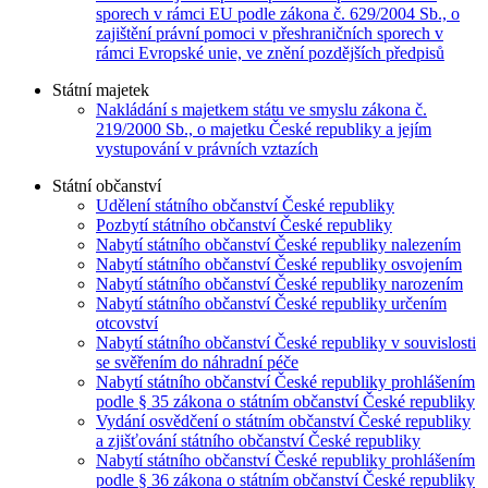
sporech v rámci EU podle zákona č. 629/2004 Sb., o
zajištění právní pomoci v přeshraničních sporech v
rámci Evropské unie, ve znění pozdějších předpisů
Státní majetek
Nakládání s majetkem státu ve smyslu zákona č.
219/2000 Sb., o majetku České republiky a jejím
vystupování v právních vztazích
Státní občanství
Udělení státního občanství České republiky
Pozbytí státního občanství České republiky
Nabytí státního občanství České republiky nalezením
Nabytí státního občanství České republiky osvojením
Nabytí státního občanství České republiky narozením
Nabytí státního občanství České republiky určením
otcovství
Nabytí státního občanství České republiky v souvislosti
se svěřením do náhradní péče
Nabytí státního občanství České republiky prohlášením
podle § 35 zákona o státním občanství České republiky
Vydání osvědčení o státním občanství České republiky
a zjišťování státního občanství České republiky
Nabytí státního občanství České republiky prohlášením
podle § 36 zákona o státním občanství České republiky