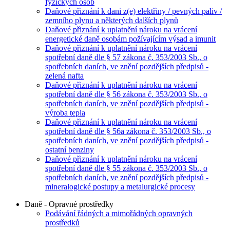
fyzických osob
Daňové přiznání k dani z(e) elektřiny / pevných paliv /
zemního plynu a některých dalších plynů
Daňové přiznání k uplatnění nároku na vrácení
energetické daně osobám požívajícím výsad a imunit
Daňové přiznání k uplatnění nároku na vrácení
spotřební daně dle § 57 zákona č. 353/2003 Sb., o
spotřebních daních, ve znění pozdějších předpisů -
zelená nafta
Daňové přiznání k uplatnění nároku na vrácení
spotřební daně dle § 56 zákona č. 353/2003 Sb., o
spotřebních daních, ve znění pozdějších předpisů -
výroba tepla
Daňové přiznání k uplatnění nároku na vrácení
spotřební daně dle § 56a zákona č. 353/2003 Sb., o
spotřebních daních, ve znění pozdějších předpisů -
ostatní benziny
Daňové přiznání k uplatnění nároku na vrácení
spotřební daně dle § 55 zákona č. 353/2003 Sb., o
spotřebních daních, ve znění pozdějších předpisů -
mineralogické postupy a metalurgické procesy
Daně - Opravné prostředky
Podávání řádných a mimořádných opravných
prostředků