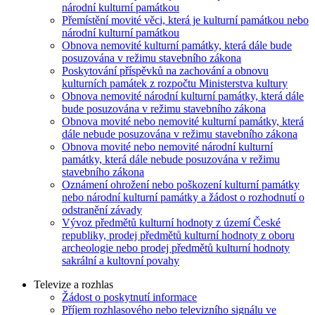
národní kulturní památkou
Přemístění movité věci, která je kulturní památkou nebo
národní kulturní památkou
Obnova nemovité kulturní památky, která dále bude
posuzována v režimu stavebního zákona
Poskytování příspěvků na zachování a obnovu
kulturních památek z rozpočtu Ministerstva kultury
Obnova nemovité národní kulturní památky, která dále
bude posuzována v režimu stavebního zákona
Obnova movité nebo nemovité kulturní památky, která
dále nebude posuzována v režimu stavebního zákona
Obnova movité nebo nemovité národní kulturní
památky, která dále nebude posuzována v režimu
stavebního zákona
Oznámení ohrožení nebo poškození kulturní památky
nebo národní kulturní památky a žádost o rozhodnutí o
odstranění závady
Vývoz předmětů kulturní hodnoty z území České
republiky, prodej předmětů kulturní hodnoty z oboru
archeologie nebo prodej předmětů kulturní hodnoty
sakrální a kultovní povahy
Televize a rozhlas
Žádost o poskytnutí informace
Příjem rozhlasového nebo televizního signálu ve