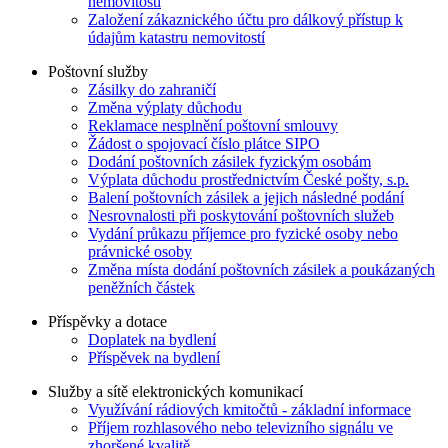
nemovitostí
Založení zákaznického účtu pro dálkový přístup k
údajům katastru nemovitostí
Poštovní služby
Zásilky do zahraničí
Změna výplaty důchodu
Reklamace nesplnění poštovní smlouvy
Žádost o spojovací číslo plátce SIPO
Dodání poštovních zásilek fyzickým osobám
Výplata důchodu prostřednictvím České pošty, s.p.
Balení poštovních zásilek a jejich následné podání
Nesrovnalosti při poskytování poštovních služeb
Vydání průkazu příjemce pro fyzické osoby nebo
právnické osoby
Změna místa dodání poštovních zásilek a poukázaných
peněžních částek
Příspěvky a dotace
Doplatek na bydlení
Příspěvek na bydlení
Služby a sítě elektronických komunikací
Využívání rádiových kmitočtů - základní informace
Příjem rozhlasového nebo televizního signálu ve
zhoršené kvalitě