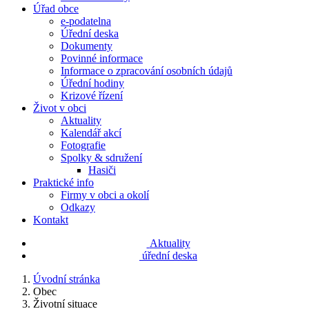
Úřad obce
e-podatelna
Úřední deska
Dokumenty
Povinné informace
Informace o zpracování osobních údajů
Úřední hodiny
Krizové řízení
Život v obci
Aktuality
Kalendář akcí
Fotografie
Spolky & sdružení
Hasiči
Praktické info
Firmy v obci a okolí
Odkazy
Kontakt
Aktuality
úřední deska
Úvodní stránka
Obec
Životní situace