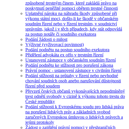
způsobené trestným činem, které zakládá právo na
poskytnutí peněžité pomoci obětem trestné činnosti
Uplatnění nároku na náhradu škody způsobené při
výkonu státní moci, došlo-li ke škodě v občanském
soudním řízení nebo v řízení trestním, v soudnictví
správním, jakož i v těch případech, kdy stát odpovídá
za postup notáře či soudního exekutora
Podání žádosti o milost
Výživné (vyživovací povinnost)
Podání podnětu na postup soudního exekutora
Přidělení advokáta ex offo v trestním řízení
Ustanovení zástupce v občanském soudním řízení
Podání podnětu ke stížnosti pro porušení zákona
Právní pomoc - ustanovení zástupce v civilním řízení
Podání stížnosti na průtahy v řízení nebo nevhodné
chování soudních osob anebo narušování důstojnosti
řízení před soudem
Převzetí českých občanů vykonávajících nepodmíněný
trest odnětí svobody v cizině k výkonu tohoto trestu do
České republiky
Podání stížnosti k Evropskému soudu pro lidská práva
na porušení lidských práv a základních svobod
zaručených Evropskou úmluvou o lidských právech a
jejími protokoly
Žádost o zajištění právní pomoci v přeshraničních