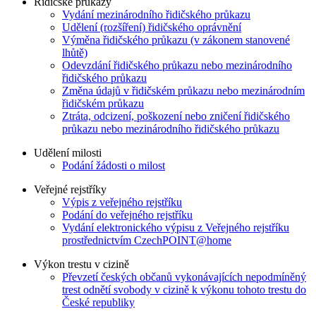
Řidičské průkazy
Vydání mezinárodního řidičského průkazu
Udělení (rozšíření) řidičského oprávnění
Výměna řidičského průkazu (v zákonem stanovené
lhůtě)
Odevzdání řidičského průkazu nebo mezinárodního
řidičského průkazu
Změna údajů v řidičském průkazu nebo mezinárodním
řidičském průkazu
Ztráta, odcizení, poškození nebo zničení řidičského
průkazu nebo mezinárodního řidičského průkazu
Udělení milosti
Podání žádosti o milost
Veřejné rejstříky
Výpis z veřejného rejstříku
Podání do veřejného rejstříku
Vydání elektronického výpisu z Veřejného rejstříku
prostřednictvím CzechPOINT@home
Výkon trestu v cizině
Převzetí českých občanů vykonávajících nepodmíněný
trest odnětí svobody v cizině k výkonu tohoto trestu do
České republiky