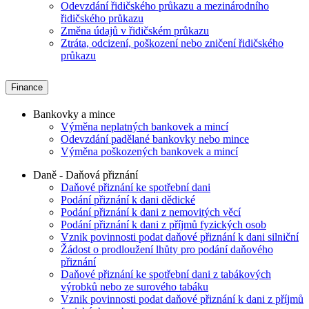
Odevzdání řidičského průkazu a mezinárodního
řidičského průkazu
Změna údajů v řidičském průkazu
Ztráta, odcizení, poškození nebo zničení řidičského
průkazu
Finance
Bankovky a mince
Výměna neplatných bankovek a mincí
Odevzdání padělané bankovky nebo mince
Výměna poškozených bankovek a mincí
Daně - Daňová přiznání
Daňové přiznání ke spotřební dani
Podání přiznání k dani dědické
Podání přiznání k dani z nemovitých věcí
Podání přiznání k dani z příjmů fyzických osob
Vznik povinnosti podat daňové přiznání k dani silniční
Žádost o prodloužení lhůty pro podání daňového
přiznání
Daňové přiznání ke spotřební dani z tabákových
výrobků nebo ze surového tabáku
Vznik povinnosti podat daňové přiznání k dani z příjmů