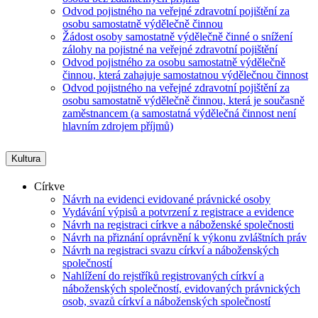
Odvod pojistného na veřejné zdravotní pojištění za
osobu samostatně výdělečně činnou
Žádost osoby samostatně výdělečně činné o snížení
zálohy na pojistné na veřejné zdravotní pojištění
Odvod pojistného za osobu samostatně výdělečně
činnou, která zahajuje samostatnou výdělečnou činnost
Odvod pojistného na veřejné zdravotní pojištění za
osobu samostatně výdělečně činnou, která je současně
zaměstnancem (a samostatná výdělečná činnost není
hlavním zdrojem příjmů)
Kultura
Církve
Návrh na evidenci evidované právnické osoby
Vydávání výpisů a potvrzení z registrace a evidence
Návrh na registraci církve a náboženské společnosti
Návrh na přiznání oprávnění k výkonu zvláštních práv
Návrh na registraci svazu církví a náboženských
společností
Nahlížení do rejstříků registrovaných církví a
náboženských společností, evidovaných právnických
osob, svazů církví a náboženských společností