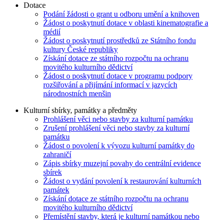
Dotace
Podání žádosti o grant u odboru umění a knihoven
Žádost o poskytnutí dotace v oblasti kinematografie a
médií
Žádost o poskytnutí prostředků ze Státního fondu
kultury České republiky
Získání dotace ze státního rozpočtu na ochranu
movitého kulturního dědictví
Žádost o poskytnutí dotace v programu podpory
rozšiřování a přijímání informací v jazycích
národnostních menšin
Kulturní sbírky, památky a předměty
Prohlášení věci nebo stavby za kulturní památku
Zrušení prohlášení věci nebo stavby za kulturní
památku
Žádost o povolení k vývozu kulturní památky do
zahraničí
Zápis sbírky muzejní povahy do centrální evidence
sbírek
Žádost o vydání povolení k restaurování kulturních
památek
Získání dotace ze státního rozpočtu na ochranu
movitého kulturního dědictví
Přemístění stavby, která je kulturní památkou nebo