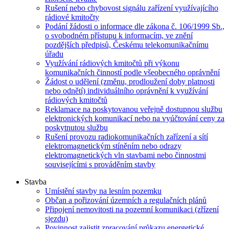
Rušení nebo chybovost signálu zařízení využívajícího
rádiové kmitočty
Podání žádosti o informace dle zákona č. 106/1999 Sb.,
o svobodném přístupu k informacím, ve znění
pozdějších předpisů, Českému telekomunikačnímu
úřadu
Využívání rádiových kmitočtů při výkonu
komunikačních činností podle všeobecného oprávnění
Žádost o udělení (změnu, prodloužení doby platnosti
nebo odnětí) individuálního oprávnění k využívání
rádiových kmitočtů
Reklamace na poskytovanou veřejně dostupnou službu
elektronických komunikací nebo na vyúčtování ceny za
poskytnutou službu
Rušení provozu radiokomunikačních zařízení a sítí
elektromagnetickým stíněním nebo odrazy
elektromagnetických vln stavbami nebo činnostmi
souvisejícími s prováděním stavby
Stavba
Umístění stavby na lesním pozemku
Občan a pořizování územních a regulačních plánů
Připojení nemovitosti na pozemní komunikaci (zřízení
sjezdu)
Povinnost zajistit zpracování průkazu energetické