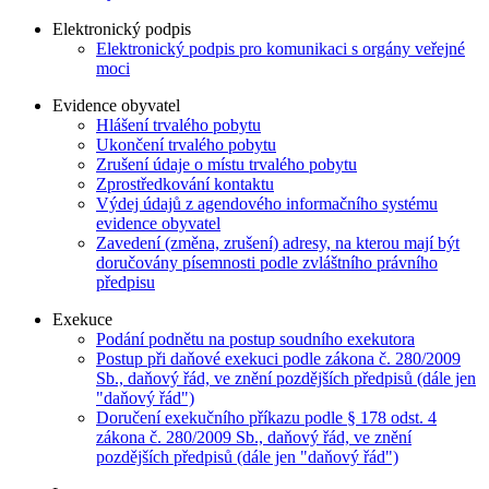
Elektronický podpis
Elektronický podpis pro komunikaci s orgány veřejné
moci
Evidence obyvatel
Hlášení trvalého pobytu
Ukončení trvalého pobytu
Zrušení údaje o místu trvalého pobytu
Zprostředkování kontaktu
Výdej údajů z agendového informačního systému
evidence obyvatel
Zavedení (změna, zrušení) adresy, na kterou mají být
doručovány písemnosti podle zvláštního právního
předpisu
Exekuce
Podání podnětu na postup soudního exekutora
Postup při daňové exekuci podle zákona č. 280/2009
Sb., daňový řád, ve znění pozdějších předpisů (dále jen
"daňový řád")
Doručení exekučního příkazu podle § 178 odst. 4
zákona č. 280/2009 Sb., daňový řád, ve znění
pozdějších předpisů (dále jen "daňový řád")