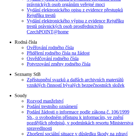
právnických osob orgánům veřejné moci
Vydání elektronického opisu z evidence přestupků
Rejstříku trestů
Vydání elektronického výpisu z evidence Rejstříku
trestů právnických osob prostřednictvím
CzechPOINT@home
Rodná čísla
Ověřování rodného čísla
Přidělení rodného čísla na žádost
Osvědčování rodného čísla
Potvrzování změny rodného čísla
Seznamy StB
Zpřístupnění svazků a dalších archivních materiálů
vzniklých činností bývalých bezpečnostních složek
Soudy
Rozvod manželství
Podání trestního oznámení
Podání žádosti o informace podle zákona č. 106/1999
Sb., o svobodném přístupu k informacím, ve znění
pozdějších předpisů, v podmínkách resortu Ministerstva
spravedlnosti
Zhoršení sociální situace v důsledku škody na zdraví