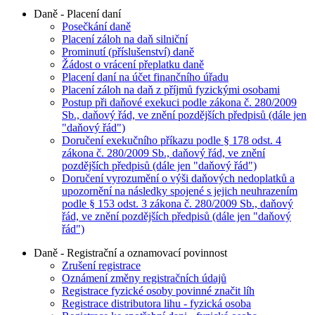
Daně - Placení daní
Posečkání daně
Placení záloh na daň silniční
Prominutí (příslušenství) daně
Žádost o vrácení přeplatku daně
Placení daní na účet finančního úřadu
Placení záloh na daň z příjmů fyzickými osobami
Postup při daňové exekuci podle zákona č. 280/2009
Sb., daňový řád, ve znění pozdějších předpisů (dále jen
"daňový řád")
Doručení exekučního příkazu podle § 178 odst. 4
zákona č. 280/2009 Sb., daňový řád, ve znění
pozdějších předpisů (dále jen "daňový řád")
Doručení vyrozumění o výši daňových nedoplatků a
upozornění na následky spojené s jejich neuhrazením
podle § 153 odst. 3 zákona č. 280/2009 Sb., daňový
řád, ve znění pozdějších předpisů (dále jen "daňový
řád")
Daně - Registrační a oznamovací povinnost
Zrušení registrace
Oznámení změny registračních údajů
Registrace fyzické osoby povinné značit líh
Registrace distributora lihu - fyzická osoba