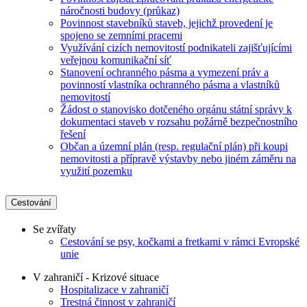
náročnosti budovy (průkaz)
Povinnost stavebníků staveb, jejichž provedení je
spojeno se zemními pracemi
Využívání cizích nemovitostí podnikateli zajišťujícími
veřejnou komunikační síť
Stanovení ochranného pásma a vymezení práv a
povinností vlastníka ochranného pásma a vlastníků
nemovitostí
Žádost o stanovisko dotčeného orgánu státní správy k
dokumentaci staveb v rozsahu požárně bezpečnostního
řešení
Občan a územní plán (resp. regulační plán) při koupi
nemovitosti a přípravě výstavby nebo jiném záměru na
využití pozemku
Cestování
Se zvířaty
Cestování se psy, kočkami a fretkami v rámci Evropské
unie
V zahraničí - Krizové situace
Hospitalizace v zahraničí
Trestná činnost v zahraničí