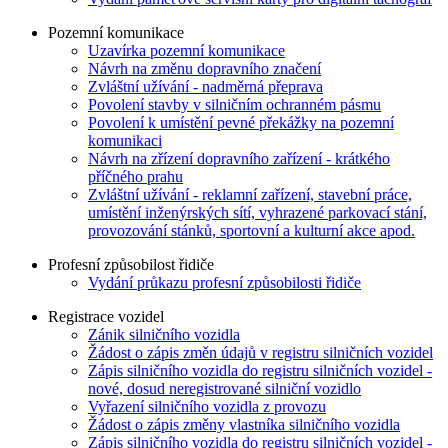
Pozemní komunikace
Uzavírka pozemní komunikace
Návrh na změnu dopravního značení
Zvláštní užívání - nadměrná přeprava
Povolení stavby v silničním ochranném pásmu
Povolení k umístění pevné překážky na pozemní
komunikaci
Návrh na zřízení dopravního zařízení - krátkého
příčného prahu
Zvláštní užívání - reklamní zařízení, stavební práce,
umístění inženýrských sítí, vyhrazené parkovací stání,
provozování stánků, sportovní a kulturní akce apod.
Profesní způsobilost řidiče
Vydání průkazu profesní způsobilosti řidiče
Registrace vozidel
Zánik silničního vozidla
Žádost o zápis změn údajů v registru silničních vozidel
Zápis silničního vozidla do registru silničních vozidel -
nové, dosud neregistrované silniční vozidlo
Vyřazení silničního vozidla z provozu
Žádost o zápis změny vlastníka silničního vozidla
Zápis silničního vozidla do registru silničních vozidel -