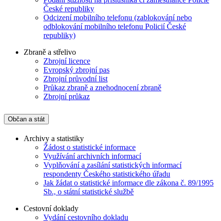
České republiky
Odcizení mobilního telefonu (zablokování nebo
odblokování mobilního telefonu Policií České
republiky)
Zbraně a střelivo
Zbrojní licence
Evropský zbrojní pas
Zbrojní průvodní list
Průkaz zbraně a znehodnocení zbraně
Zbrojní průkaz
Občan a stát
Archivy a statistiky
Žádost o statistické informace
Využívání archivních informací
Vyplňování a zasílání statistických informací
respondenty Českého statistického úřadu
Jak žádat o statistické informace dle zákona č. 89/1995
Sb., o státní statistické službě
Cestovní doklady
Vydání cestovního dokladu