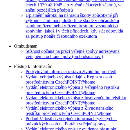
letech 1939 až 1945 a o změně některých zákonů, ve
znění pozdějších předpisů
Uplatnění nároku na náhradu škody způsobené při
výkonu státní moci, došlo-li ke škodě v občanském
soudním řízení nebo v řízení trestním, v soudnictví
správním, jakož i v těch případech, kdy stát odpovídá
za postup notáře či soudního exekutora
Ombudsman
Stížnost občana na práci veřejné správy adresovaná
veřejnému ochránci práv (ombudsmanovi)
Přístup k informacím
Poskytování informací o stavu životního prostředí
Vydání veřejného výpisu údajů z Registru osob
prostřednictvím CzechPOINT@home
Vydání elektronického výpisu z Veřejného rejstříku
prostřednictvím CzechPOINT@home
Vydání elektronického výpisu z Insolvenčního rejstříku
prostřednictvím CzechPOINT@home
Vydání elektronického výpisu z Živnostenského
rejstříku prostřednictvím CzechPOINT@home
Podání žádosti o zveřejnění informací fyzických a
právnických osob na Portálu veřejné správy
Vydání elektronického opisu z evidence přestupků