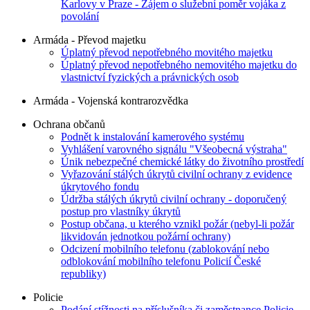
Karlovy v Praze - Zájem o služební poměr vojáka z
povolání
Armáda - Převod majetku
Úplatný převod nepotřebného movitého majetku
Úplatný převod nepotřebného nemovitého majetku do
vlastnictví fyzických a právnických osob
Armáda - Vojenská kontrarozvědka
Ochrana občanů
Podnět k instalování kamerového systému
Vyhlášení varovného signálu "Všeobecná výstraha"
Únik nebezpečné chemické látky do životního prostředí
Vyřazování stálých úkrytů civilní ochrany z evidence
úkrytového fondu
Údržba stálých úkrytů civilní ochrany - doporučený
postup pro vlastníky úkrytů
Postup občana, u kterého vznikl požár (nebyl-li požár
likvidován jednotkou požární ochrany)
Odcizení mobilního telefonu (zablokování nebo
odblokování mobilního telefonu Policií České
republiky)
Policie
Podání stížnosti na příslušníka či zaměstnance Policie