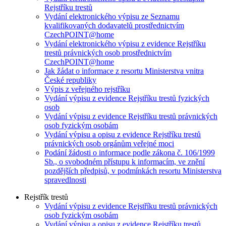
Rejstříku trestů
Vydání elektronického výpisu ze Seznamu
kvalifikovaných dodavatelů prostřednictvím
CzechPOINT@home
Vydání elektronického výpisu z evidence Rejstříku
trestů právnických osob prostřednictvím
CzechPOINT@home
Jak žádat o informace z resortu Ministerstva vnitra
České republiky
Výpis z veřejného rejstříku
Vydání výpisu z evidence Rejstříku trestů fyzických
osob
Vydání výpisu z evidence Rejstříku trestů právnických
osob fyzickým osobám
Vydání výpisu a opisu z evidence Rejstříku trestů
právnických osob orgánům veřejné moci
Podání žádosti o informace podle zákona č. 106/1999
Sb., o svobodném přístupu k informacím, ve znění
pozdějších předpisů, v podmínkách resortu Ministerstva
spravedlnosti
Rejstřík trestů
Vydání výpisu z evidence Rejstříku trestů právnických
osob fyzickým osobám
Vydání výpisu a opisu z evidence Rejstříku trestů