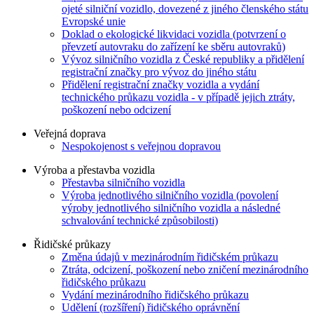
ojeté silniční vozidlo, dovezené z jiného členského státu
Evropské unie
Doklad o ekologické likvidaci vozidla (potvrzení o
převzetí autovraku do zařízení ke sběru autovraků)
Vývoz silničního vozidla z České republiky a přidělení
registrační značky pro vývoz do jiného státu
Přidělení registrační značky vozidla a vydání
technického průkazu vozidla - v případě jejich ztráty,
poškození nebo odcizení
Veřejná doprava
Nespokojenost s veřejnou dopravou
Výroba a přestavba vozidla
Přestavba silničního vozidla
Výroba jednotlivého silničního vozidla (povolení
výroby jednotlivého silničního vozidla a následné
schvalování technické způsobilosti)
Řidičské průkazy
Změna údajů v mezinárodním řidičském průkazu
Ztráta, odcizení, poškození nebo zničení mezinárodního
řidičského průkazu
Vydání mezinárodního řidičského průkazu
Udělení (rozšíření) řidičského oprávnění