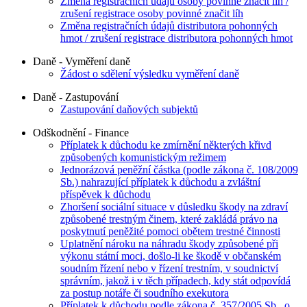
Změna registračních údajů osoby povinné značit líh /
zrušení registrace osoby povinné značit líh
Změna registračních údajů distributora pohonných
hmot / zrušení registrace distributora pohonných hmot
Daně - Vyměření daně
Žádost o sdělení výsledku vyměření daně
Daně - Zastupování
Zastupování daňových subjektů
Odškodnění - Finance
Příplatek k důchodu ke zmírnění některých křivd
způsobených komunistickým režimem
Jednorázová peněžní částka (podle zákona č. 108/2009
Sb.) nahrazující příplatek k důchodu a zvláštní
příspěvek k důchodu
Zhoršení sociální situace v důsledku škody na zdraví
způsobené trestným činem, které zakládá právo na
poskytnutí peněžité pomoci obětem trestné činnosti
Uplatnění nároku na náhradu škody způsobené při
výkonu státní moci, došlo-li ke škodě v občanském
soudním řízení nebo v řízení trestním, v soudnictví
správním, jakož i v těch případech, kdy stát odpovídá
za postup notáře či soudního exekutora
Příplatek k důchodu podle zákona č. 357/2005 Sb., o