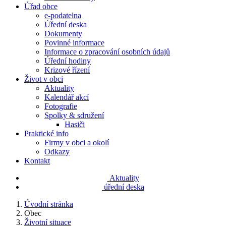
Úřad obce
e-podatelna
Úřední deska
Dokumenty
Povinné informace
Informace o zpracování osobních údajů
Úřední hodiny
Krizové řízení
Život v obci
Aktuality
Kalendář akcí
Fotografie
Spolky & sdružení
Hasiči
Praktické info
Firmy v obci a okolí
Odkazy
Kontakt
Aktuality
úřední deska
Úvodní stránka
Obec
Životní situace