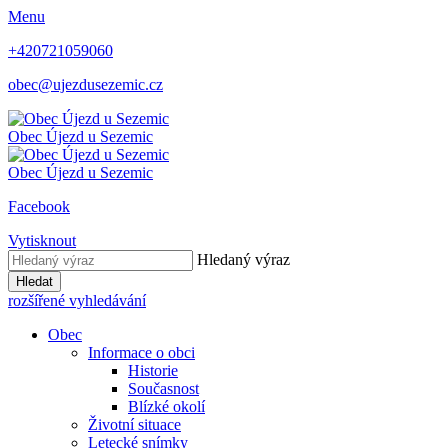
Menu
+420721059060
obec@ujezdusezemic.cz
Obec
Újezd u Sezemic
Obec
Újezd u Sezemic
Facebook
Vytisknout
Hledaný výraz
Hledat
rozšířené vyhledávání
Obec
Informace o obci
Historie
Současnost
Blízké okolí
Životní situace
Letecké snímky