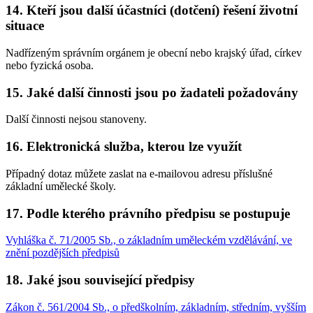
14. Kteří jsou další účastníci (dotčení) řešení životní
situace
Nadřízeným správním orgánem je obecní nebo krajský úřad, církev
nebo fyzická osoba.
15. Jaké další činnosti jsou po žadateli požadovány
Další činnosti nejsou stanoveny.
16. Elektronická služba, kterou lze využít
Případný dotaz můžete zaslat na e-mailovou adresu příslušné
základní umělecké školy.
17. Podle kterého právního předpisu se postupuje
Vyhláška č. 71/2005 Sb., o základním uměleckém vzdělávání, ve
znění pozdějších předpisů
18. Jaké jsou související předpisy
Zákon č. 561/2004 Sb., o předškolním, základním, středním, vyšším