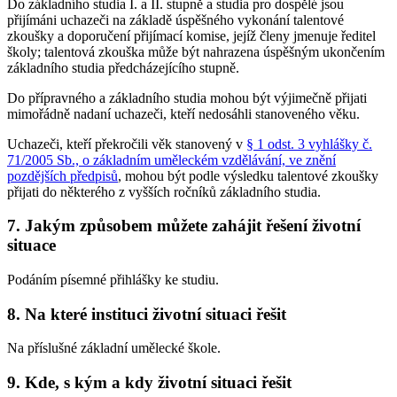
Do základního studia I. a II. stupně a studia pro dospělé jsou
přijímáni uchazeči na základě úspěšného vykonání talentové
zkoušky a doporučení přijímací komise, jejíž členy jmenuje ředitel
školy; talentová zkouška může být nahrazena úspěšným ukončením
základního studia předcházejícího stupně.
Do přípravného a základního studia mohou být výjimečně přijati
mimořádně nadaní uchazeči, kteří nedosáhli stanoveného věku.
Uchazeči, kteří překročili věk stanovený v
§ 1 odst. 3 vyhlášky č.
71/2005 Sb., o základním uměleckém vzdělávání, ve znění
pozdějších předpisů
, mohou být podle výsledku talentové zkoušky
přijati do některého z vyšších ročníků základního studia.
7. Jakým způsobem můžete zahájit řešení životní
situace
Podáním písemné přihlášky ke studiu.
8. Na které instituci životní situaci řešit
Na příslušné základní umělecké škole.
9. Kde, s kým a kdy životní situaci řešit